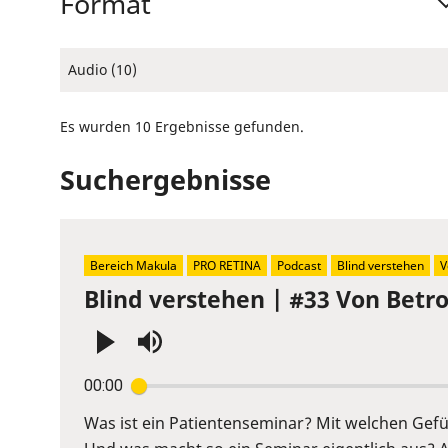
Format
Audio (10)
Es wurden 10 Ergebnisse gefunden.
Suchergebnisse
Bereich Makula
PRO RETINA
Podcast
Blind verstehen
V
Blind verstehen | #33 Von Betr
Press
00:00
Enter
or
Was ist ein Patientenseminar? Mit welchen Ge
Space