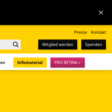
Presse
Kontakt
Mitglied werden
Spenden
pen
Infomaterial
PRO RETINA +