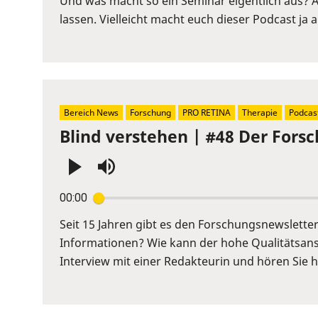
Und was macht so ein Seminar eigentlich aus? 
to
lassen. Vielleicht macht euch dieser Podcast ja
show
volume
slider.
Bereich News
Forschung
PRO RETINA
Therapie
Podcas
Blind verstehen | #48 Der Fors
Press
00:00
Enter
or
Seit 15 Jahren gibt es den Forschungsnewslett
Space
Informationen? Wie kann der hohe Qualitätsans
to
Interview mit einer Redakteurin und hören Sie hi
show
volume
slider.