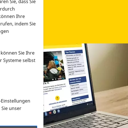
ren Sie, dass Sie
erdurch
 können Ihre
rrufen, indem Sie
ngen
 können Sie Ihre
r Systeme selbst
-Einstellungen
 in verschiedenen Formaten an e
n Sie unser
onmaterial suchen und dieses bestellen bzw. herunterladen
al auf der PRO RETINA-Website für blinde und sehbehi