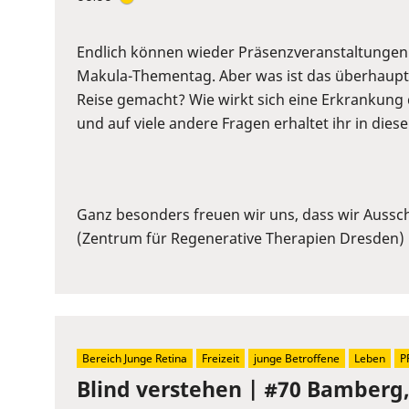
Enter
or
Space
Endlich können wieder Präsenzveranstaltungen 
to
Makula-Thementag. Aber was ist das überhaupt
show
Reise gemacht? Wie wirkt sich eine Erkrankung
volume
und auf viele andere Fragen erhaltet ihr in dies
slider.
Ganz besonders freuen wir uns, dass wir Ausschn
(Zentrum für Regenerative Therapien Dresden) 
Bereich Junge Retina
Freizeit
junge Betroffene
Leben
P
Blind verstehen | #70 Bamberg