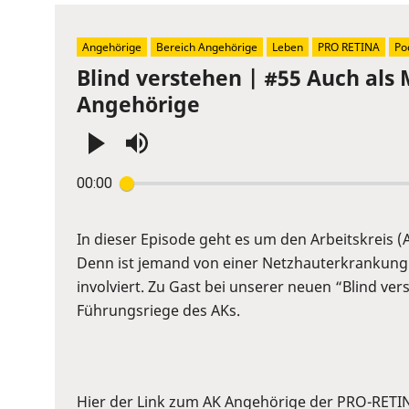
Angehörige
Bereich Angehörige
Leben
PRO RETINA
Po
Blind verstehen | #55 Auch als M
Angehörige
Press
00:00
Enter
or
Space
In dieser Episode geht es um den Arbeitskreis 
to
Denn ist jemand von einer Netzhauterkrankung be
show
involviert. Zu Gast bei unserer neuen “Blind ve
volume
Führungsriege des AKs.
slider.
Hier der Link zum AK Angehörige der PRO-RETI