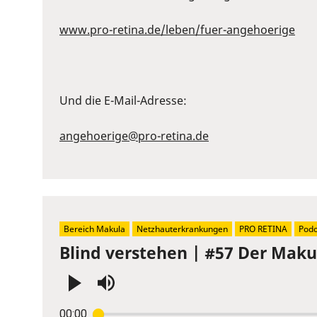
www.pro-retina.de/leben/fuer-angehoerige
Und die E-Mail-Adresse:
angehoerige@pro-retina.de
Bereich Makula
Netzhauterkrankungen
PRO RETINA
Podc
Blind verstehen | #57 Der Maku
Press
00:00