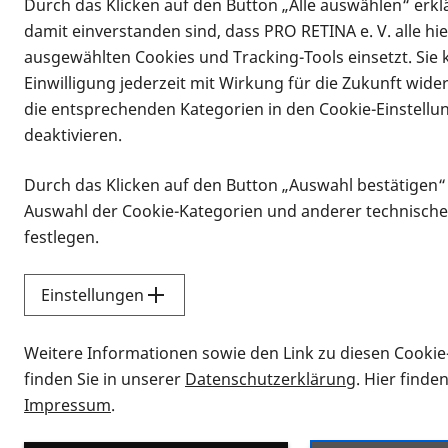
Durch das Klicken auf den Button „Alle auswählen“ erklä
damit einverstanden sind, dass PRO RETINA e. V. alle hi
ausgewählten Cookies und Tracking-Tools einsetzt. Sie
Einwilligung jederzeit mit Wirkung für die Zukunft wide
die entsprechenden Kategorien in den Cookie-Einstellu
deaktivieren.
Durch das Klicken auf den Button „Auswahl bestätigen“
Infomaterial
Auswahl der Cookie-Kategorien und anderer technische
Infomaterial
festlegen.
Einstellungen
Vorlesen
Weitere Informationen sowie den Link zu diesen Cookie
Alle Infomaterialien
finden Sie in unserer
Datenschutzerklärung
. Hier finde
Impressum
.
Sie möchten wissen, wie Sie nach Inf
Erklärvideos zum Thema Infomateri