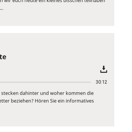
wir euch heute ein kleines bisschen teilhaben
..
te
30:12
fe stecken dahinter und woher kommen die
ter beziehen? Hören Sie ein informatives