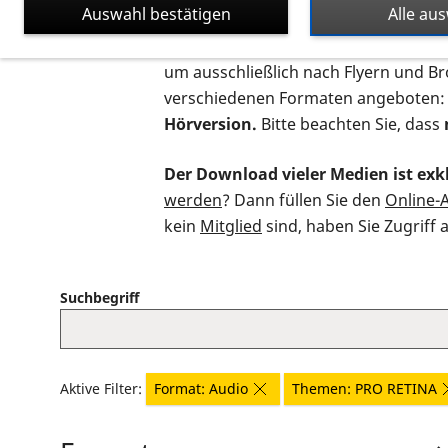
Auswahl bestätigen
Alle au
Auf dieser Seite finden Sie sämtliche
um ausschließlich nach Flyern und B
verschiedenen Formaten angeboten:
Hörversion.
Bitte beachten Sie, dass
Der Download vieler Medien ist exkl
werden
? Dann füllen Sie den
Online-
kein
Mitglied
sind, haben Sie Zugriff 
Suchbegriff
Aktive Filter:
Format: Audio
Themen: PRO RETINA