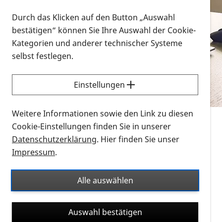
Vorlesen
Durch das Klicken auf den Button „Auswahl
bestätigen“ können Sie Ihre Auswahl der Cookie-
Alle Infomaterialien in verschiedenen
Kategorien und anderer technischer Systeme
Formaten an einem Ort
selbst festlegen.
Sie möchten wissen, wie Sie nach Infonmaterial
suchen und dieses bestellen bzw. herunterladen
Einstellungen
können? Schauen Sie sich die
Erklärvideos zum
Thema Infomaterial auf der PRO RETINA-Website
Weitere Informationen sowie den Link zu diesen
für blinde und sehbehinderte Menschen an.
Cookie-Einstellungen finden Sie in unserer
Datenschutzerklärung
. Hier finden Sie unser
Auf dieser Seite finden Sie sämtliches Infomaterial
Impressum
.
der PRO RETINA in all seinen Formaten an einem
Ort. Nutzen Sie den Formatfilter, um ausschließlich
Alle auswählen
nach Flyern und Broschüren, Audios oder Videos zu
suchen. Die meisten Flyer und Broschüren werden in
Auswahl bestätigen
verschiedenen Formaten angeboten: zur