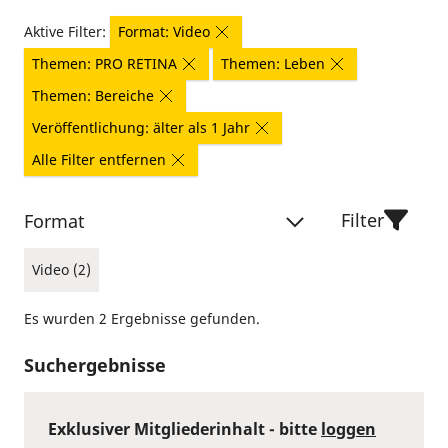
Aktive Filter:
Format: Video
Themen: PRO RETINA
Themen: Leben
Themen: Bereiche
Veröffentlichung: älter als 1 Jahr
Alle Filter entfernen
Filter
Format
Video (2)
Es wurden 2 Ergebnisse gefunden.
Suchergebnisse
Exklusiver Mitgliederinhalt - bitte
loggen