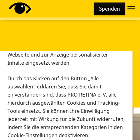
Cookie-Einstellungen
Spenden
Diese Webseite setzt verschiedene Cookies und
Tracking-Tools ein. Dies beinhaltet Cookies und
Tracking-Tools, die für den Betrieb der Webseite
technisch notwendig sind, die zu statistischen
Zwecken sowie zur besseren Bedienbarkeit der
Webseite und zur Anzeige personalisierter
Inhalte eingesetzt werden.
Durch das Klicken auf den Button „Alle
auswählen“ erklären Sie, dass Sie damit
einverstanden sind, dass PRO RETINA e. V. alle
hierdurch ausgewählten Cookies und Tracking-
Tools einsetzt. Sie können Ihre Einwilligung
jederzeit mit Wirkung für die Zukunft widerrufen,
Infomaterial
indem Sie die entsprechenden Kategorien in den
Infomaterial
Cookie-Einstellungen deaktivieren.