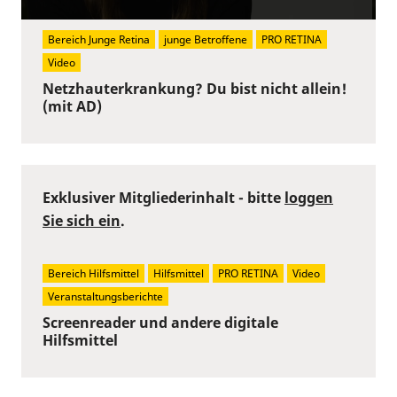
Bereich Junge Retina
junge Betroffene
PRO RETINA
Video
Netzhauterkrankung? Du bist nicht allein!
(mit AD)
Exklusiver Mitgliederinhalt - bitte
loggen
Sie sich ein
.
Bereich Hilfsmittel
Hilfsmittel
PRO RETINA
Video
Veranstaltungsberichte
Screenreader und andere digitale
Hilfsmittel