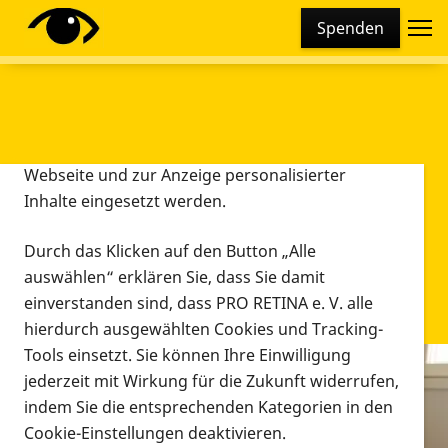
Cookie-Einstellungen
Spenden
Diese Webseite setzt verschiedene Cookies und
Tracking-Tools ein. Dies beinhaltet Cookies und
Tracking-Tools, die für den Betrieb der Webseite
technisch notwendig sind, die zu statistischen
Zwecken sowie zur besseren Bedienbarkeit der
Webseite und zur Anzeige personalisierter
Inhalte eingesetzt werden.
Durch das Klicken auf den Button „Alle
auswählen“ erklären Sie, dass Sie damit
einverstanden sind, dass PRO RETINA e. V. alle
hierdurch ausgewählten Cookies und Tracking-
Tools einsetzt. Sie können Ihre Einwilligung
jederzeit mit Wirkung für die Zukunft widerrufen,
Infomaterial
indem Sie die entsprechenden Kategorien in den
Infomaterial
Cookie-Einstellungen deaktivieren.