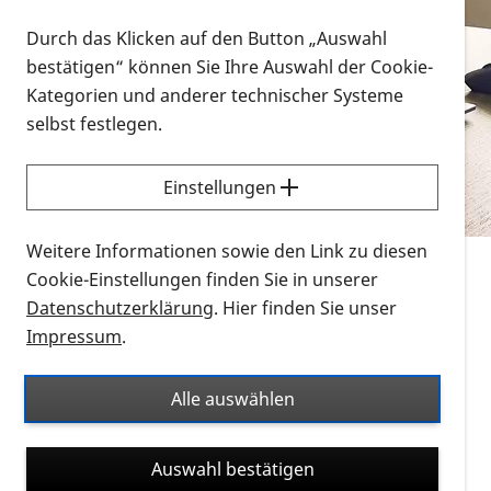
Vorlesen
Durch das Klicken auf den Button „Auswahl
bestätigen“ können Sie Ihre Auswahl der Cookie-
Alle Infomaterialien in verschiedenen
Kategorien und anderer technischer Systeme
Formaten an einem Ort
selbst festlegen.
Sie möchten wissen, wie Sie nach Infonmaterial
suchen und dieses bestellen bzw. herunterladen
Einstellungen
können? Schauen Sie sich die
Erklärvideos zum
Thema Infomaterial auf der PRO RETINA-Website
Weitere Informationen sowie den Link zu diesen
für blinde und sehbehinderte Menschen an.
Cookie-Einstellungen finden Sie in unserer
Datenschutzerklärung
. Hier finden Sie unser
Auf dieser Seite finden Sie sämtliches Infomaterial
Impressum
.
der PRO RETINA in all seinen Formaten an einem
Ort. Nutzen Sie den Formatfilter, um ausschließlich
Alle auswählen
nach Flyern und Broschüren, Audios oder Videos zu
suchen. Die meisten Flyer und Broschüren werden in
Auswahl bestätigen
verschiedenen Formaten angeboten: zur