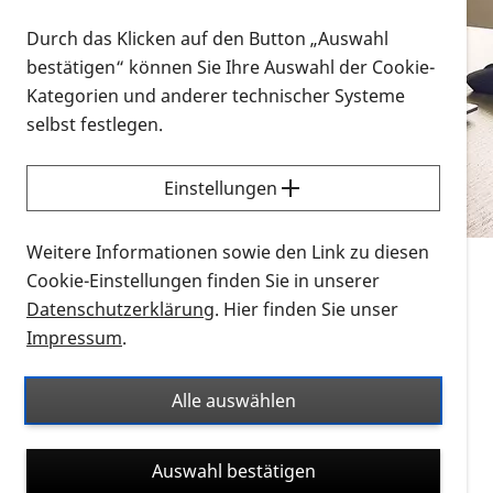
Vorlesen
Durch das Klicken auf den Button „Auswahl
bestätigen“ können Sie Ihre Auswahl der Cookie-
Alle Infomaterialien in verschiedenen
Kategorien und anderer technischer Systeme
Formaten an einem Ort
selbst festlegen.
Sie möchten wissen, wie Sie nach Infonmaterial
suchen und dieses bestellen bzw. herunterladen
Einstellungen
können? Schauen Sie sich die
Erklärvideos zum
Thema Infomaterial auf der PRO RETINA-Website
Weitere Informationen sowie den Link zu diesen
für blinde und sehbehinderte Menschen an.
Cookie-Einstellungen finden Sie in unserer
Datenschutzerklärung
. Hier finden Sie unser
Auf dieser Seite finden Sie sämtliches Infomaterial
Impressum
.
der PRO RETINA in all seinen Formaten an einem
Ort. Nutzen Sie den Formatfilter, um ausschließlich
Alle auswählen
nach Flyern und Broschüren, Audios oder Videos zu
suchen. Die meisten Flyer und Broschüren werden in
Auswahl bestätigen
verschiedenen Formaten angeboten: zur