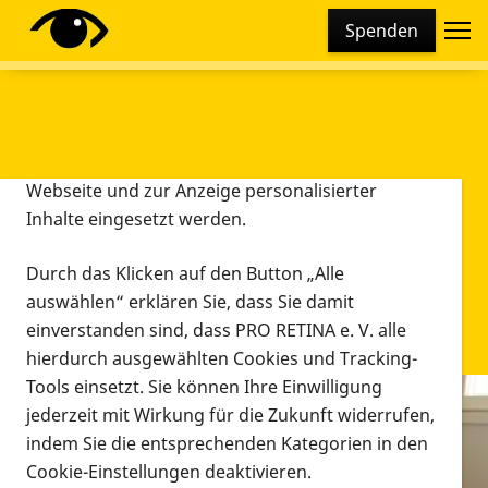
Cookie-Einstellungen
Spenden
Diese Webseite setzt verschiedene Cookies und
Tracking-Tools ein. Dies beinhaltet Cookies und
Tracking-Tools, die für den Betrieb der Webseite
technisch notwendig sind, die zu statistischen
Zwecken sowie zur besseren Bedienbarkeit der
Webseite und zur Anzeige personalisierter
Inhalte eingesetzt werden.
Durch das Klicken auf den Button „Alle
auswählen“ erklären Sie, dass Sie damit
einverstanden sind, dass PRO RETINA e. V. alle
hierdurch ausgewählten Cookies und Tracking-
Tools einsetzt. Sie können Ihre Einwilligung
jederzeit mit Wirkung für die Zukunft widerrufen,
Infomaterial
indem Sie die entsprechenden Kategorien in den
Infomaterial
Cookie-Einstellungen deaktivieren.