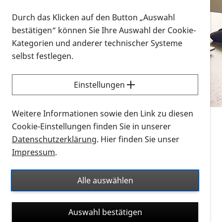
Vorlesen
Durch das Klicken auf den Button „Auswahl
bestätigen“ können Sie Ihre Auswahl der Cookie-
Alle Infomaterialien in verschiedenen
Kategorien und anderer technischer Systeme
Formaten an einem Ort
selbst festlegen.
Sie möchten wissen, wie Sie nach Infonmaterial
suchen und dieses bestellen bzw. herunterladen
Einstellungen
können? Schauen Sie sich die
Erklärvideos zum
Thema Infomaterial auf der PRO RETINA-Website
Weitere Informationen sowie den Link zu diesen
für blinde und sehbehinderte Menschen an.
Cookie-Einstellungen finden Sie in unserer
Datenschutzerklärung
. Hier finden Sie unser
Auf dieser Seite finden Sie sämtliches Infomaterial
Impressum
.
der PRO RETINA in all seinen Formaten an einem
Ort. Nutzen Sie den Formatfilter, um ausschließlich
Alle auswählen
nach Flyern und Broschüren, Audios oder Videos zu
suchen. Die meisten Flyer und Broschüren werden in
Auswahl bestätigen
verschiedenen Formaten angeboten: zur