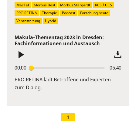
MacTel
Morbus Best
Morbus Stargardt
RCS / CCS
PRO RETINA
Therapie
Podcast
Forschung heute
Veranstaltung
Hybrid
Makula-Thementag 2023 in Dresden:
Fachinformationen und Austausch
00:00
05:40
PRO RETINA lädt Betroffene und Experten
zum Dialog.
1