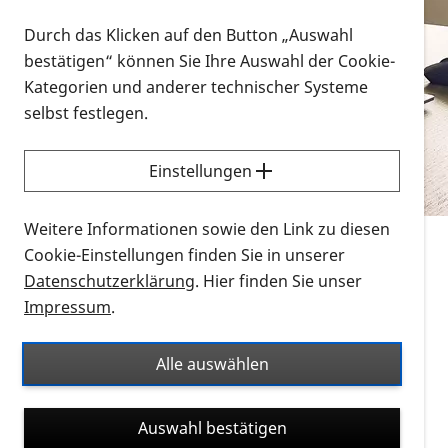
Vorlesen
Durch das Klicken auf den Button „Auswahl
bestätigen“ können Sie Ihre Auswahl der Cookie-
Alle Infomaterialien in verschiedenen
Kategorien und anderer technischer Systeme
Formaten an einem Ort
selbst festlegen.
Sie möchten wissen, wie Sie nach Infonmaterial
suchen und dieses bestellen bzw. herunterladen
Einstellungen
können? Schauen Sie sich die
Erklärvideos zum
Thema Infomaterial auf der PRO RETINA-Website
Weitere Informationen sowie den Link zu diesen
für blinde und sehbehinderte Menschen an.
Cookie-Einstellungen finden Sie in unserer
Datenschutzerklärung
. Hier finden Sie unser
Auf dieser Seite finden Sie sämtliches Infomaterial
Impressum
.
der PRO RETINA in all seinen Formaten an einem
Ort. Nutzen Sie den Formatfilter, um ausschließlich
Alle auswählen
nach Flyern und Broschüren, Audios oder Videos zu
suchen. Die meisten Flyer und Broschüren werden in
Auswahl bestätigen
verschiedenen Formaten angeboten: zur