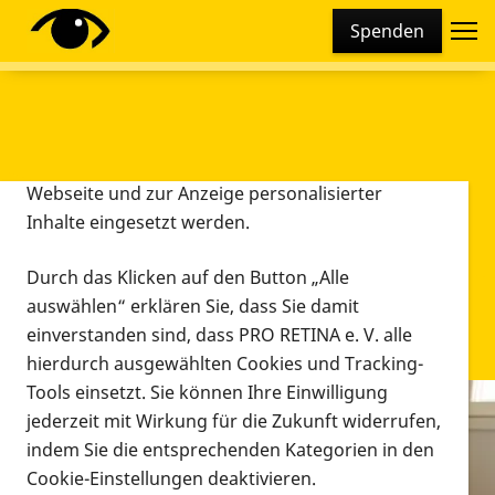
Cookie-Einstellungen
Spenden
Diese Webseite setzt verschiedene Cookies und
Tracking-Tools ein. Dies beinhaltet Cookies und
Tracking-Tools, die für den Betrieb der Webseite
technisch notwendig sind, die zu statistischen
Zwecken sowie zur besseren Bedienbarkeit der
Webseite und zur Anzeige personalisierter
Inhalte eingesetzt werden.
Durch das Klicken auf den Button „Alle
auswählen“ erklären Sie, dass Sie damit
einverstanden sind, dass PRO RETINA e. V. alle
hierdurch ausgewählten Cookies und Tracking-
Tools einsetzt. Sie können Ihre Einwilligung
jederzeit mit Wirkung für die Zukunft widerrufen,
Infomaterial
indem Sie die entsprechenden Kategorien in den
Infomaterial
Cookie-Einstellungen deaktivieren.