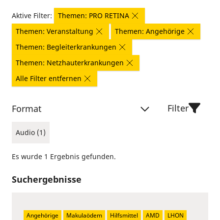
Aktive Filter:
Themen: PRO RETINA
Themen: Veranstaltung
Themen: Angehörige
Themen: Begleiterkrankungen
Themen: Netzhauterkrankungen
Alle Filter entfernen
Filter
Format
Audio (1)
Es wurde 1 Ergebnis gefunden.
Suchergebnisse
Angehörige
Makulaödem
Hilfsmittel
AMD
LHON