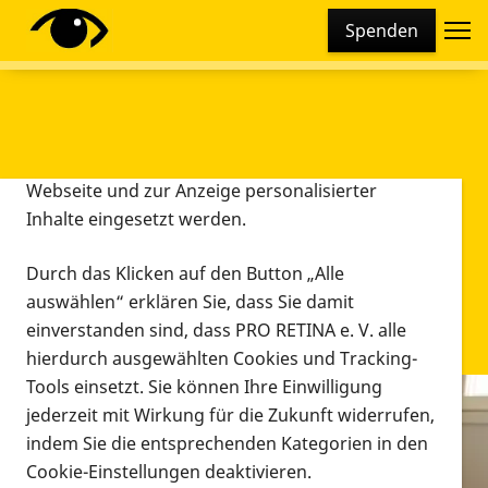
Cookie-Einstellungen
Spenden
Diese Webseite setzt verschiedene Cookies und
Tracking-Tools ein. Dies beinhaltet Cookies und
Tracking-Tools, die für den Betrieb der Webseite
technisch notwendig sind, die zu statistischen
Zwecken sowie zur besseren Bedienbarkeit der
Webseite und zur Anzeige personalisierter
Inhalte eingesetzt werden.
Durch das Klicken auf den Button „Alle
auswählen“ erklären Sie, dass Sie damit
einverstanden sind, dass PRO RETINA e. V. alle
hierdurch ausgewählten Cookies und Tracking-
Tools einsetzt. Sie können Ihre Einwilligung
jederzeit mit Wirkung für die Zukunft widerrufen,
Infomaterial
indem Sie die entsprechenden Kategorien in den
Infomaterial
Cookie-Einstellungen deaktivieren.