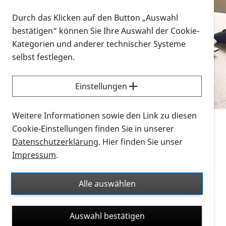
Vorlesen
Durch das Klicken auf den Button „Auswahl
bestätigen“ können Sie Ihre Auswahl der Cookie-
Alle Infomaterialien in verschiedenen
Kategorien und anderer technischer Systeme
Formaten an einem Ort
selbst festlegen.
Sie möchten wissen, wie Sie nach Infonmaterial
suchen und dieses bestellen bzw. herunterladen
Einstellungen
können? Schauen Sie sich die
Erklärvideos zum
Thema Infomaterial auf der PRO RETINA-Website
Weitere Informationen sowie den Link zu diesen
für blinde und sehbehinderte Menschen an.
Cookie-Einstellungen finden Sie in unserer
Datenschutzerklärung
. Hier finden Sie unser
Auf dieser Seite finden Sie sämtliches Infomaterial
Impressum
.
der PRO RETINA in all seinen Formaten an einem
Ort. Nutzen Sie den Formatfilter, um ausschließlich
Alle auswählen
nach Flyern und Broschüren, Audios oder Videos zu
suchen. Die meisten Flyer und Broschüren werden in
Auswahl bestätigen
verschiedenen Formaten angeboten: zur