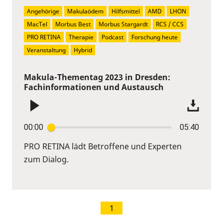
Angehörige
Makulaödem
Hilfsmittel
AMD
LHON
MacTel
Morbus Best
Morbus Stargardt
RCS / CCS
PRO RETINA
Therapie
Podcast
Forschung heute
Veranstaltung
Hybrid
Makula-Thementag 2023 in Dresden:
Fachinformationen und Austausch
00:00
05:40
PRO RETINA lädt Betroffene und Experten
zum Dialog.
1