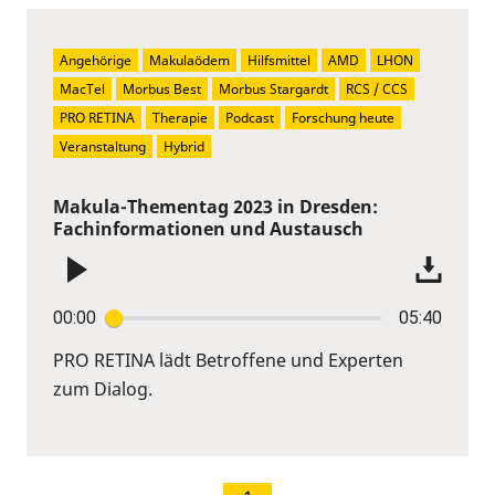
Angehörige
Makulaödem
Hilfsmittel
AMD
LHON
MacTel
Morbus Best
Morbus Stargardt
RCS / CCS
PRO RETINA
Therapie
Podcast
Forschung heute
Veranstaltung
Hybrid
Makula-Thementag 2023 in Dresden:
Fachinformationen und Austausch
00:00
05:40
PRO RETINA lädt Betroffene und Experten
zum Dialog.