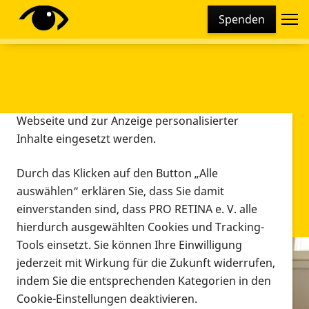
Cookie-Einstellungen
Spenden
Diese Webseite setzt verschiedene Cookies und
Tracking-Tools ein. Dies beinhaltet Cookies und
Tracking-Tools, die für den Betrieb der Webseite
technisch notwendig sind, die zu statistischen
Zwecken sowie zur besseren Bedienbarkeit der
Webseite und zur Anzeige personalisierter
Inhalte eingesetzt werden.
Durch das Klicken auf den Button „Alle
auswählen“ erklären Sie, dass Sie damit
einverstanden sind, dass PRO RETINA e. V. alle
hierdurch ausgewählten Cookies und Tracking-
Tools einsetzt. Sie können Ihre Einwilligung
jederzeit mit Wirkung für die Zukunft widerrufen,
Infomaterial
indem Sie die entsprechenden Kategorien in den
Infomaterial
Cookie-Einstellungen deaktivieren.