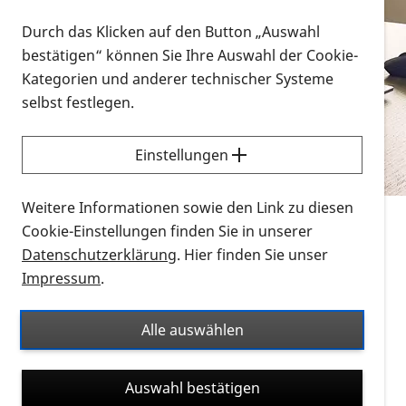
Vorlesen
Durch das Klicken auf den Button „Auswahl
bestätigen“ können Sie Ihre Auswahl der Cookie-
Alle Infomaterialien in verschiedenen
Kategorien und anderer technischer Systeme
Formaten an einem Ort
selbst festlegen.
Sie möchten wissen, wie Sie nach Infonmaterial
suchen und dieses bestellen bzw. herunterladen
Einstellungen
können? Schauen Sie sich die
Erklärvideos zum
Thema Infomaterial auf der PRO RETINA-Website
Weitere Informationen sowie den Link zu diesen
für blinde und sehbehinderte Menschen an.
Cookie-Einstellungen finden Sie in unserer
Datenschutzerklärung
. Hier finden Sie unser
Auf dieser Seite finden Sie sämtliches Infomaterial
Impressum
.
der PRO RETINA in all seinen Formaten an einem
Ort. Nutzen Sie den Formatfilter, um ausschließlich
Alle auswählen
nach Flyern und Broschüren, Audios oder Videos zu
suchen. Die meisten Flyer und Broschüren werden in
Auswahl bestätigen
verschiedenen Formaten angeboten: zur