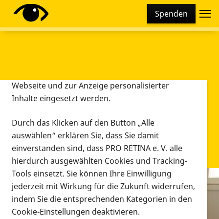
Cookie-Einstellungen
Spenden
Diese Webseite setzt verschiedene Cookies und
Tracking-Tools ein. Dies beinhaltet Cookies und
Tracking-Tools, die für den Betrieb der Webseite
technisch notwendig sind, die zu statistischen
Zwecken sowie zur besseren Bedienbarkeit der
Webseite und zur Anzeige personalisierter
Inhalte eingesetzt werden.
Durch das Klicken auf den Button „Alle
auswählen“ erklären Sie, dass Sie damit
einverstanden sind, dass PRO RETINA e. V. alle
hierdurch ausgewählten Cookies und Tracking-
Tools einsetzt. Sie können Ihre Einwilligung
jederzeit mit Wirkung für die Zukunft widerrufen,
Infomaterial
indem Sie die entsprechenden Kategorien in den
Infomaterial
Cookie-Einstellungen deaktivieren.