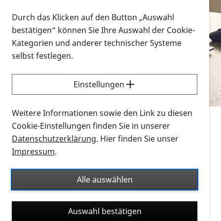
Vorlesen
Durch das Klicken auf den Button „Auswahl
bestätigen“ können Sie Ihre Auswahl der Cookie-
Alle Infomaterialien in verschiedenen
Kategorien und anderer technischer Systeme
Formaten an einem Ort
selbst festlegen.
Sie möchten wissen, wie Sie nach Infonmaterial
suchen und dieses bestellen bzw. herunterladen
Einstellungen
können? Schauen Sie sich die
Erklärvideos zum
Thema Infomaterial auf der PRO RETINA-Website
Weitere Informationen sowie den Link zu diesen
für blinde und sehbehinderte Menschen an.
Cookie-Einstellungen finden Sie in unserer
Datenschutzerklärung
. Hier finden Sie unser
Auf dieser Seite finden Sie sämtliches Infomaterial
Impressum
.
der PRO RETINA in all seinen Formaten an einem
Ort. Nutzen Sie den Formatfilter, um ausschließlich
Alle auswählen
nach Flyern und Broschüren, Audios oder Videos zu
suchen. Die meisten Flyer und Broschüren werden in
Auswahl bestätigen
verschiedenen Formaten angeboten: zur