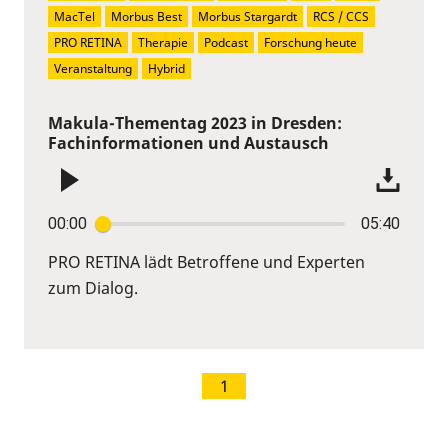
MacTel
Morbus Best
Morbus Stargardt
RCS / CCS
PRO RETINA
Therapie
Podcast
Forschung heute
Veranstaltung
Hybrid
Makula-Thementag 2023 in Dresden:
Fachinformationen und Austausch
00:00
05:40
PRO RETINA lädt Betroffene und Experten
zum Dialog.
1