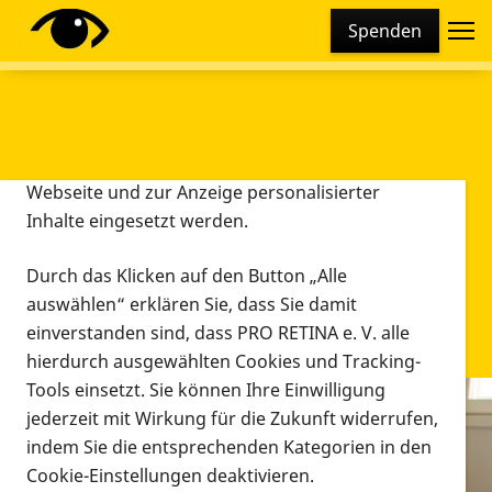
Cookie-Einstellungen
Spenden
Diese Webseite setzt verschiedene Cookies und
Tracking-Tools ein. Dies beinhaltet Cookies und
Tracking-Tools, die für den Betrieb der Webseite
technisch notwendig sind, die zu statistischen
Zwecken sowie zur besseren Bedienbarkeit der
Webseite und zur Anzeige personalisierter
Inhalte eingesetzt werden.
Durch das Klicken auf den Button „Alle
auswählen“ erklären Sie, dass Sie damit
einverstanden sind, dass PRO RETINA e. V. alle
hierdurch ausgewählten Cookies und Tracking-
Tools einsetzt. Sie können Ihre Einwilligung
jederzeit mit Wirkung für die Zukunft widerrufen,
Infomaterial
indem Sie die entsprechenden Kategorien in den
Infomaterial
Cookie-Einstellungen deaktivieren.