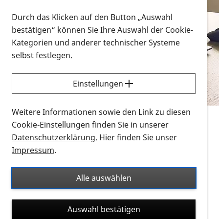
Vorlesen
Durch das Klicken auf den Button „Auswahl
bestätigen“ können Sie Ihre Auswahl der Cookie-
Alle Infomaterialien in verschiedenen
Kategorien und anderer technischer Systeme
Formaten an einem Ort
selbst festlegen.
Sie möchten wissen, wie Sie nach Infonmaterial
suchen und dieses bestellen bzw. herunterladen
Einstellungen
können? Schauen Sie sich die
Erklärvideos zum
Thema Infomaterial auf der PRO RETINA-Website
Weitere Informationen sowie den Link zu diesen
für blinde und sehbehinderte Menschen an.
Cookie-Einstellungen finden Sie in unserer
Datenschutzerklärung
. Hier finden Sie unser
Auf dieser Seite finden Sie sämtliches Infomaterial
Impressum
.
der PRO RETINA in all seinen Formaten an einem
Ort. Nutzen Sie den Formatfilter, um ausschließlich
Alle auswählen
nach Flyern und Broschüren, Audios oder Videos zu
suchen. Die meisten Flyer und Broschüren werden in
Auswahl bestätigen
verschiedenen Formaten angeboten: zur