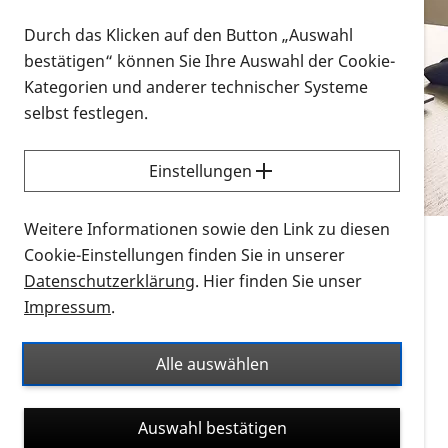
Vorlesen
Durch das Klicken auf den Button „Auswahl
bestätigen“ können Sie Ihre Auswahl der Cookie-
Alle Infomaterialien in verschiedenen
Kategorien und anderer technischer Systeme
Formaten an einem Ort
selbst festlegen.
Sie möchten wissen, wie Sie nach Infonmaterial
suchen und dieses bestellen bzw. herunterladen
Einstellungen
können? Schauen Sie sich die
Erklärvideos zum
Thema Infomaterial auf der PRO RETINA-Website
Weitere Informationen sowie den Link zu diesen
für blinde und sehbehinderte Menschen an.
Cookie-Einstellungen finden Sie in unserer
Datenschutzerklärung
. Hier finden Sie unser
Auf dieser Seite finden Sie sämtliches Infomaterial
Impressum
.
der PRO RETINA in all seinen Formaten an einem
Ort. Nutzen Sie den Formatfilter, um ausschließlich
Alle auswählen
nach Flyern und Broschüren, Audios oder Videos zu
suchen. Die meisten Flyer und Broschüren werden in
Auswahl bestätigen
verschiedenen Formaten angeboten: zur