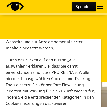
Cookie-Einstellungen
Spenden
Diese Webseite setzt verschiedene Cookies und
Tracking-Tools ein. Dies beinhaltet Cookies und
Tracking-Tools, die für den Betrieb der Webseite
technisch notwendig sind, die zu statistischen
Zwecken sowie zur besseren Bedienbarkeit der
Webseite und zur Anzeige personalisierter
Inhalte eingesetzt werden.
Durch das Klicken auf den Button „Alle
auswählen“ erklären Sie, dass Sie damit
einverstanden sind, dass PRO RETINA e. V. alle
hierdurch ausgewählten Cookies und Tracking-
Tools einsetzt. Sie können Ihre Einwilligung
jederzeit mit Wirkung für die Zukunft widerrufen,
Infomaterial
indem Sie die entsprechenden Kategorien in den
Infomaterial
Cookie-Einstellungen deaktivieren.