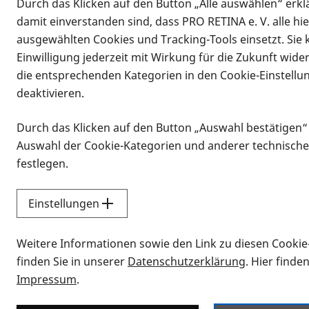
Durch das Klicken auf den Button „Alle auswählen“ erklä
damit einverstanden sind, dass PRO RETINA e. V. alle hi
ausgewählten Cookies und Tracking-Tools einsetzt. Sie
Einwilligung jederzeit mit Wirkung für die Zukunft wide
die entsprechenden Kategorien in den Cookie-Einstellu
deaktivieren.
Durch das Klicken auf den Button „Auswahl bestätigen“
Infomaterial
Auswahl der Cookie-Kategorien und anderer technische
Infomaterial
festlegen.
Einstellungen
Vorlesen
Weitere Informationen sowie den Link zu diesen Cookie
Alle Infomaterialien
finden Sie in unserer
Datenschutzerklärung
. Hier finde
Impressum
.
Sie möchten wissen, wie Sie nach Inf
Erklärvideos zum Thema Infomateri