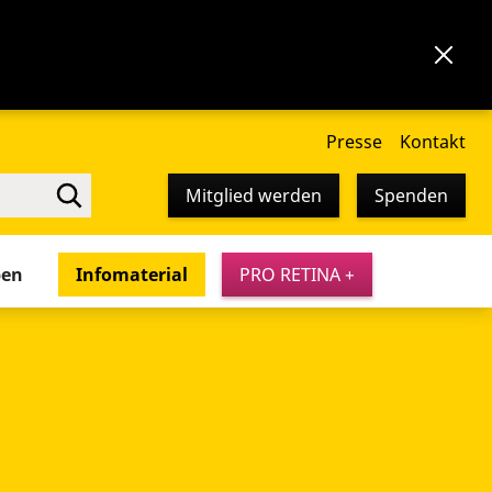
Presse
Kontakt
Mitglied werden
Spenden
pen
Infomaterial
PRO RETINA +