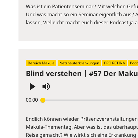
or
Was ist ein Patientenseminar? Mit welchen Ge
Space
Und was macht so ein Seminar eigentlich aus? 
to
lassen. Vielleicht macht euch dieser Podcast ja
show
volume
slider.
Bereich Makula
Netzhauterkrankungen
PRO RETINA
Podc
Blind verstehen | #57 Der Maku
Press
00:00
Enter
or
Space
Endlich können wieder Präsenzveranstaltungen 
to
Makula-Thementag. Aber was ist das überhaupt
show
Reise gemacht? Wie wirkt sich eine Erkrankung