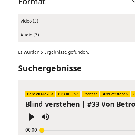
Format
Video (3)
Audio (2)
Es wurden 5 Ergebnisse gefunden.
Suchergebnisse
Bereich Makula
PRO RETINA
Podcast
Blind verstehen
V
Blind verstehen | #33 Von Betr
Press
00:00
Enter