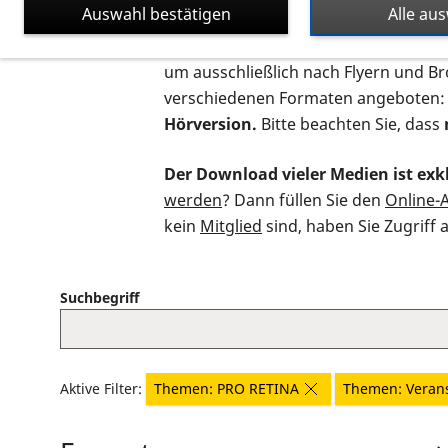
Auswahl bestätigen
Alle au
Auf dieser Seite finden Sie sämtliche
um ausschließlich nach Flyern und B
verschiedenen Formaten angeboten:
Hörversion.
Bitte beachten Sie, dass
Der Download vieler Medien ist exkl
werden
? Dann füllen Sie den
Online-
kein
Mitglied
sind, haben Sie Zugriff 
Suchbegriff
Aktive Filter:
Themen: PRO RETINA
Themen: Veran