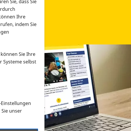
ren Sie, dass Sie
erdurch
 können Ihre
rrufen, indem Sie
ngen
 können Sie Ihre
r Systeme selbst
-Einstellungen
 in verschiedenen Formaten an e
n Sie unser
onmaterial suchen und dieses bestellen bzw. herunterladen
al auf der PRO RETINA-Website für blinde und sehbehi