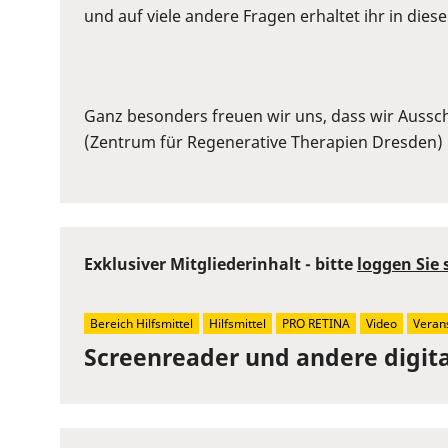
volume
und auf viele andere Fragen erhaltet ihr in dies
slider.
Ganz besonders freuen wir uns, dass wir Ausschn
(Zentrum für Regenerative Therapien Dresden) 
Exklusiver Mitgliederinhalt - bitte
loggen Sie 
Bereich Hilfsmittel
Hilfsmittel
PRO RETINA
Video
Veran
Screenreader und andere digita