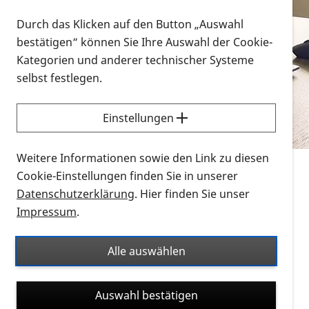
Vorlesen
Durch das Klicken auf den Button „Auswahl
bestätigen“ können Sie Ihre Auswahl der Cookie-
Alle Infomaterialien in verschiedenen
Kategorien und anderer technischer Systeme
Formaten an einem Ort
selbst festlegen.
Sie möchten wissen, wie Sie nach Infonmaterial
suchen und dieses bestellen bzw. herunterladen
Einstellungen
können? Schauen Sie sich die
Erklärvideos zum
Thema Infomaterial auf der PRO RETINA-Website
Weitere Informationen sowie den Link zu diesen
für blinde und sehbehinderte Menschen an.
Cookie-Einstellungen finden Sie in unserer
Datenschutzerklärung
. Hier finden Sie unser
Auf dieser Seite finden Sie sämtliches Infomaterial
Impressum
.
der PRO RETINA in all seinen Formaten an einem
Ort. Nutzen Sie den Formatfilter, um ausschließlich
Alle auswählen
nach Flyern und Broschüren, Audios oder Videos zu
suchen. Die meisten Flyer und Broschüren werden in
Auswahl bestätigen
verschiedenen Formaten angeboten: zur