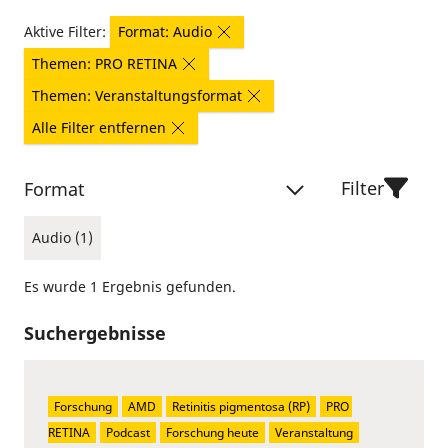
Aktive Filter:
Format: Audio
Themen: PRO RETINA
Themen: Veranstaltungsformat
Alle Filter entfernen
Filter
Format
Audio (1)
Es wurde 1 Ergebnis gefunden.
Suchergebnisse
Forschung
AMD
Retinitis pigmentosa (RP)
PRO 
RETINA
Podcast
Forschung heute
Veranstaltung