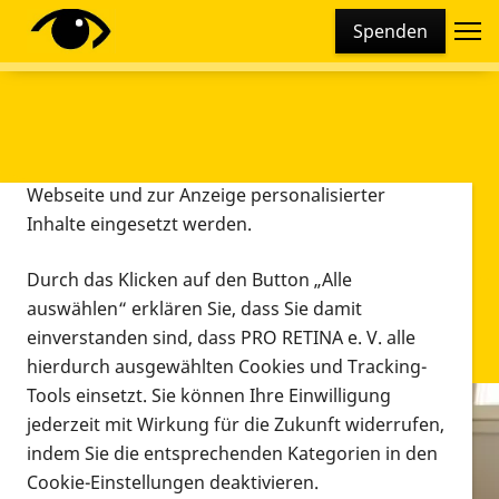
Cookie-Einstellungen
Spenden
Diese Webseite setzt verschiedene Cookies und
Tracking-Tools ein. Dies beinhaltet Cookies und
Tracking-Tools, die für den Betrieb der Webseite
technisch notwendig sind, die zu statistischen
Zwecken sowie zur besseren Bedienbarkeit der
Webseite und zur Anzeige personalisierter
Inhalte eingesetzt werden.
Durch das Klicken auf den Button „Alle
auswählen“ erklären Sie, dass Sie damit
einverstanden sind, dass PRO RETINA e. V. alle
hierdurch ausgewählten Cookies und Tracking-
Tools einsetzt. Sie können Ihre Einwilligung
jederzeit mit Wirkung für die Zukunft widerrufen,
Infomaterial
indem Sie die entsprechenden Kategorien in den
Infomaterial
Cookie-Einstellungen deaktivieren.