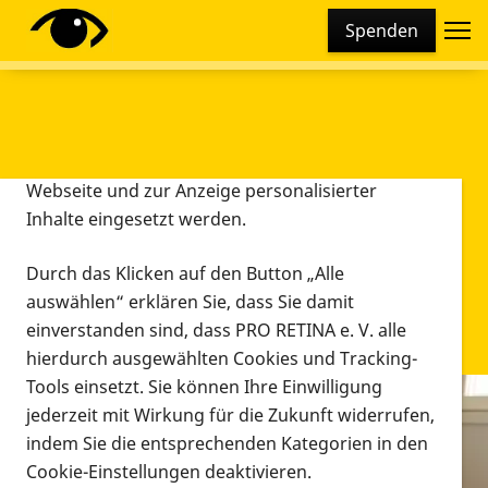
Cookie-Einstellungen
Spenden
Diese Webseite setzt verschiedene Cookies und
Tracking-Tools ein. Dies beinhaltet Cookies und
Tracking-Tools, die für den Betrieb der Webseite
technisch notwendig sind, die zu statistischen
Zwecken sowie zur besseren Bedienbarkeit der
Webseite und zur Anzeige personalisierter
Inhalte eingesetzt werden.
Durch das Klicken auf den Button „Alle
auswählen“ erklären Sie, dass Sie damit
einverstanden sind, dass PRO RETINA e. V. alle
hierdurch ausgewählten Cookies und Tracking-
Tools einsetzt. Sie können Ihre Einwilligung
jederzeit mit Wirkung für die Zukunft widerrufen,
Infomaterial
indem Sie die entsprechenden Kategorien in den
Infomaterial
Cookie-Einstellungen deaktivieren.