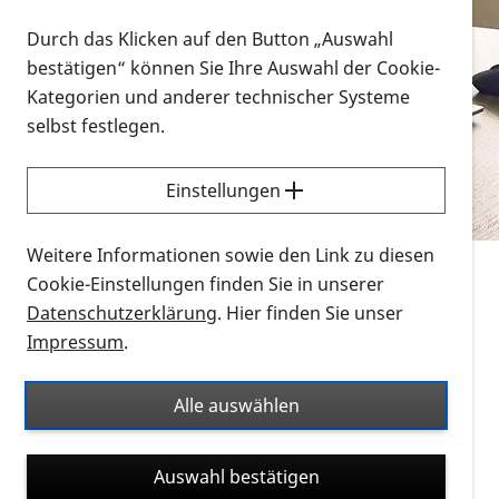
Vorlesen
Durch das Klicken auf den Button „Auswahl
bestätigen“ können Sie Ihre Auswahl der Cookie-
Alle Infomaterialien in verschiedenen
Kategorien und anderer technischer Systeme
Formaten an einem Ort
selbst festlegen.
Sie möchten wissen, wie Sie nach Infonmaterial
suchen und dieses bestellen bzw. herunterladen
Einstellungen
können? Schauen Sie sich die
Erklärvideos zum
Thema Infomaterial auf der PRO RETINA-Website
Weitere Informationen sowie den Link zu diesen
für blinde und sehbehinderte Menschen an.
Cookie-Einstellungen finden Sie in unserer
Datenschutzerklärung
. Hier finden Sie unser
Auf dieser Seite finden Sie sämtliches Infomaterial
Impressum
.
der PRO RETINA in all seinen Formaten an einem
Ort. Nutzen Sie den Formatfilter, um ausschließlich
Alle auswählen
nach Flyern und Broschüren, Audios oder Videos zu
suchen. Die meisten Flyer und Broschüren werden in
Auswahl bestätigen
verschiedenen Formaten angeboten: zur