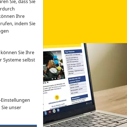
ren Sie, dass Sie
erdurch
 können Ihre
rrufen, indem Sie
ngen
 können Sie Ihre
r Systeme selbst
-Einstellungen
 in verschiedenen Formaten an e
n Sie unser
onmaterial suchen und dieses bestellen bzw. herunterladen
al auf der PRO RETINA-Website für blinde und sehbehi