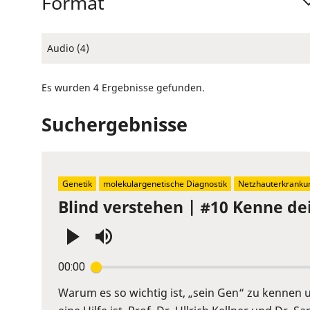
Format
Audio (4)
Es wurden 4 Ergebnisse gefunden.
Suchergebnisse
Genetik
molekulargenetische Diagnostik
Netzhauterkranku
Blind verstehen | #10 Kenne de
Press
00:00
Enter
or
Warum es so wichtig ist, „sein Gen“ zu kennen
Space