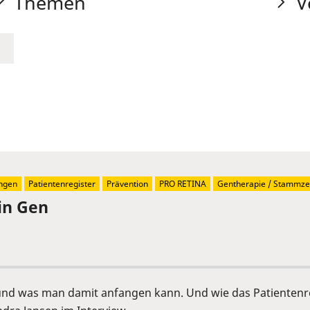
Themen
V
ngen
Patientenregister
Prävention
PRO RETINA
Gentherapie / Stammzel
in Gen
 und was man damit anfangen kann. Und wie das Patientenre