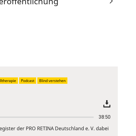
eröffentlichung
ltherapie
Podcast
Blind verstehen
38:50
gister der PRO RETINA Deutschland e. V. dabei