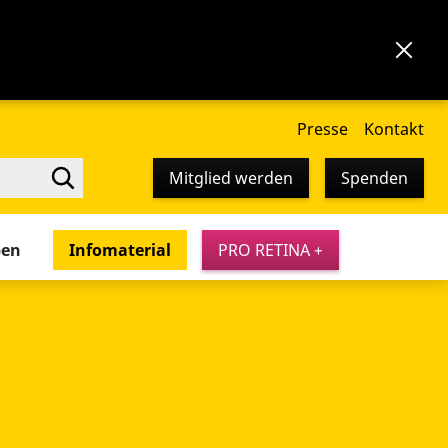
Presse
Kontakt
Mitglied werden
Spenden
pen
Infomaterial
PRO RETINA +