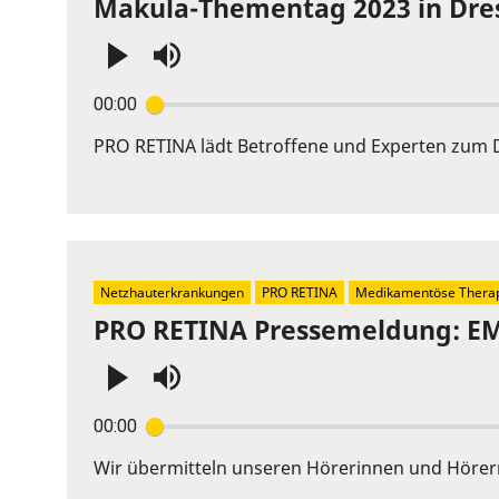
Makula-Thementag 2023 in Dre
Press
00:00
Enter
or
PRO RETINA lädt Betroffene und Experten zum D
Space
to
show
volume
slider.
Netzhauterkrankungen
PRO RETINA
Medikamentöse Thera
PRO RETINA Pressemeldung: EMA
Press
00:00
Enter
or
Wir übermitteln unseren Hörerinnen und Hörer
Space