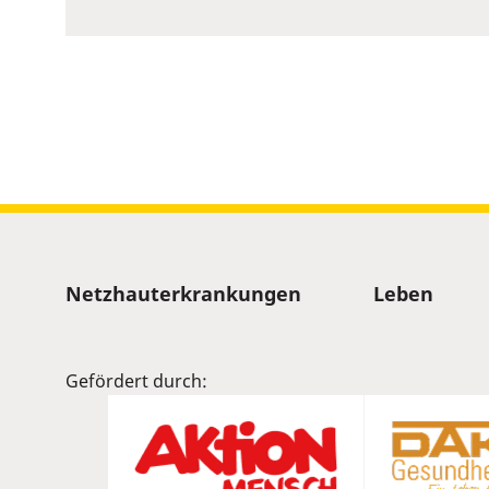
to
show
volume
slider.
Sitemap
Netzhauterkrankungen
Leben
Gefördert durch: