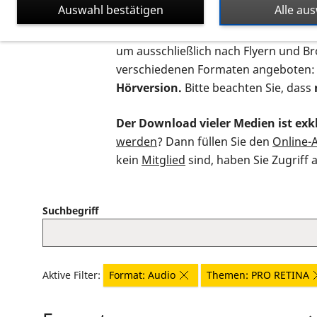
Auswahl bestätigen
Alle au
Auf dieser Seite finden Sie sämtliche
um ausschließlich nach Flyern und B
verschiedenen Formaten angeboten:
Hörversion.
Bitte beachten Sie, dass
Der Download vieler Medien ist exkl
werden
? Dann füllen Sie den
Online-
kein
Mitglied
sind, haben Sie Zugriff 
Suchbegriff
Aktive Filter:
Format: Audio
Themen: PRO RETINA