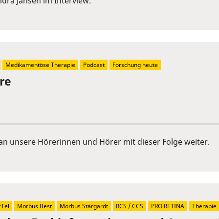
Sandra Jansen im Interview.
Medikamentöse Therapie
Podcast
Forschung heute
re
an unsere Hörerinnen und Hörer mit dieser Folge weiter.
Tel
Morbus Best
Morbus Stargardt
RCS / CCS
PRO RETINA
Therapie