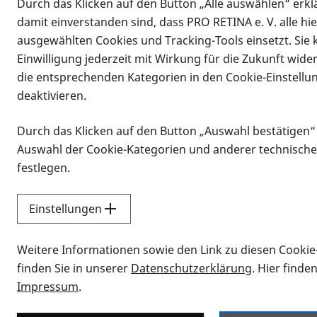
Durch das Klicken auf den Button „Alle auswählen“ erklä
damit einverstanden sind, dass PRO RETINA e. V. alle hi
ausgewählten Cookies und Tracking-Tools einsetzt. Sie
Einwilligung jederzeit mit Wirkung für die Zukunft wide
die entsprechenden Kategorien in den Cookie-Einstellu
deaktivieren.
Durch das Klicken auf den Button „Auswahl bestätigen“
Infomaterial
Auswahl der Cookie-Kategorien und anderer technische
Infomaterial
festlegen.
Einstellungen
Vorlesen
Weitere Informationen sowie den Link zu diesen Cookie
Alle Infomaterialien
finden Sie in unserer
Datenschutzerklärung
. Hier finde
Impressum
.
Sie möchten wissen, wie Sie nach Inf
Erklärvideos zum Thema Infomateri