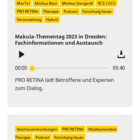
MacTel
Morbus Best
Morbus Stargardt
RCS / CCS
PRO RETINA
Therapie
Podcast
Forschung heute
Veranstaltung
Hybrid
Makula-Thementag 2023 in Dresden:
Fachinformationen und Austausch
00:00
05:40
PRO RETINA lädt Betroffene und Experten
zum Dialog.
Netzhauterkrankungen
PRO RETINA
Medikamentöse 
Therapie
Podcast
Forschung heute