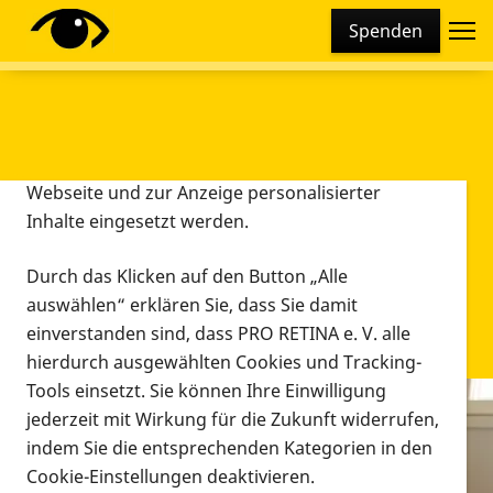
Cookie-Einstellungen
Spenden
Diese Webseite setzt verschiedene Cookies und
Tracking-Tools ein. Dies beinhaltet Cookies und
Tracking-Tools, die für den Betrieb der Webseite
technisch notwendig sind, die zu statistischen
Zwecken sowie zur besseren Bedienbarkeit der
Webseite und zur Anzeige personalisierter
Inhalte eingesetzt werden.
Durch das Klicken auf den Button „Alle
auswählen“ erklären Sie, dass Sie damit
einverstanden sind, dass PRO RETINA e. V. alle
hierdurch ausgewählten Cookies und Tracking-
Tools einsetzt. Sie können Ihre Einwilligung
jederzeit mit Wirkung für die Zukunft widerrufen,
Infomaterial
indem Sie die entsprechenden Kategorien in den
Infomaterial
Cookie-Einstellungen deaktivieren.