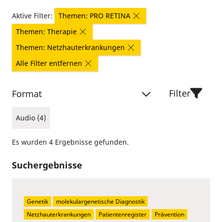
Aktive Filter:
Themen: PRO RETINA
Themen: Therapie
Themen: Netzhauterkrankungen
Alle Filter entfernen
Filter
Format
Audio (4)
Es wurden 4 Ergebnisse gefunden.
Suchergebnisse
Genetik
molekulargenetische Diagnostik
Netzhauterkrankungen
Patientenregister
Prävention