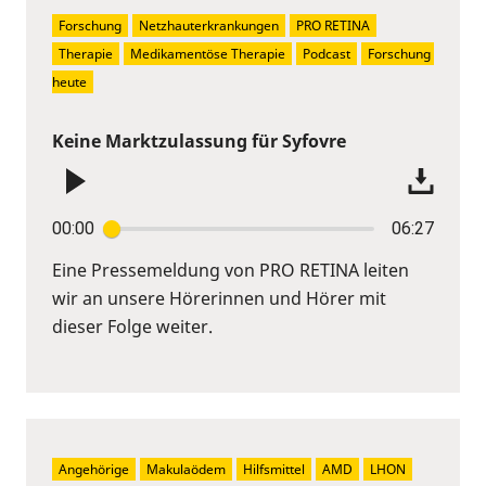
Forschung
Netzhauterkrankungen
PRO RETINA
Therapie
Medikamentöse Therapie
Podcast
Forschung 
heute
Keine Marktzulassung für Syfovre
00:00
06:27
Eine Pressemeldung von PRO RETINA leiten
wir an unsere Hörerinnen und Hörer mit
dieser Folge weiter.
Angehörige
Makulaödem
Hilfsmittel
AMD
LHON