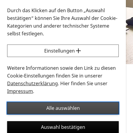
Vorlesen
Durch das Klicken auf den Button „Auswahl
bestätigen“ können Sie Ihre Auswahl der Cookie-
Alle Infomaterialien in verschiedenen
Kategorien und anderer technischer Systeme
Formaten an einem Ort
selbst festlegen.
Sie möchten wissen, wie Sie nach Infonmaterial
suchen und dieses bestellen bzw. herunterladen
Einstellungen
können? Schauen Sie sich die
Erklärvideos zum
Thema Infomaterial auf der PRO RETINA-Website
Weitere Informationen sowie den Link zu diesen
für blinde und sehbehinderte Menschen an.
Cookie-Einstellungen finden Sie in unserer
Datenschutzerklärung
. Hier finden Sie unser
Auf dieser Seite finden Sie sämtliches Infomaterial
Impressum
.
der PRO RETINA in all seinen Formaten an einem
Ort. Nutzen Sie den Formatfilter, um ausschließlich
Alle auswählen
nach Flyern und Broschüren, Audios oder Videos zu
suchen. Die meisten Flyer und Broschüren werden in
Auswahl bestätigen
verschiedenen Formaten angeboten: zur