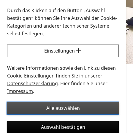
Vorlesen
Durch das Klicken auf den Button „Auswahl
bestätigen“ können Sie Ihre Auswahl der Cookie-
Alle Infomaterialien in verschiedenen
Kategorien und anderer technischer Systeme
Formaten an einem Ort
selbst festlegen.
Sie möchten wissen, wie Sie nach Infonmaterial
suchen und dieses bestellen bzw. herunterladen
Einstellungen
können? Schauen Sie sich die
Erklärvideos zum
Thema Infomaterial auf der PRO RETINA-Website
Weitere Informationen sowie den Link zu diesen
für blinde und sehbehinderte Menschen an.
Cookie-Einstellungen finden Sie in unserer
Datenschutzerklärung
. Hier finden Sie unser
Auf dieser Seite finden Sie sämtliches Infomaterial
Impressum
.
der PRO RETINA in all seinen Formaten an einem
Ort. Nutzen Sie den Formatfilter, um ausschließlich
Alle auswählen
nach Flyern und Broschüren, Audios oder Videos zu
suchen. Die meisten Flyer und Broschüren werden in
Auswahl bestätigen
verschiedenen Formaten angeboten: zur