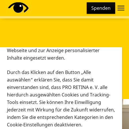
Cookie-Einstellungen
Spenden
Diese Webseite setzt verschiedene Cookies und
Tracking-Tools ein. Dies beinhaltet Cookies und
Tracking-Tools, die für den Betrieb der Webseite
technisch notwendig sind, die zu statistischen
Zwecken sowie zur besseren Bedienbarkeit der
Webseite und zur Anzeige personalisierter
Inhalte eingesetzt werden.
Durch das Klicken auf den Button „Alle
auswählen“ erklären Sie, dass Sie damit
einverstanden sind, dass PRO RETINA e. V. alle
hierdurch ausgewählten Cookies und Tracking-
Tools einsetzt. Sie können Ihre Einwilligung
jederzeit mit Wirkung für die Zukunft widerrufen,
Infomaterial
indem Sie die entsprechenden Kategorien in den
Infomaterial
Cookie-Einstellungen deaktivieren.