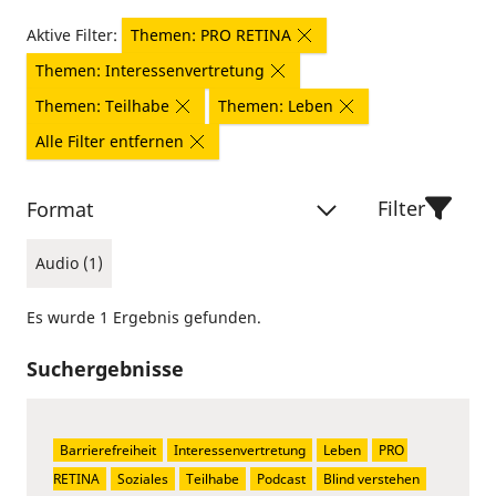
Aktive Filter:
Themen: PRO RETINA
Themen: Interessenvertretung
Themen: Teilhabe
Themen: Leben
Alle Filter entfernen
Filter
Format
Audio (1)
Es wurde 1 Ergebnis gefunden.
Suchergebnisse
Barrierefreiheit
Interessenvertretung
Leben
PRO 
RETINA
Soziales
Teilhabe
Podcast
Blind verstehen