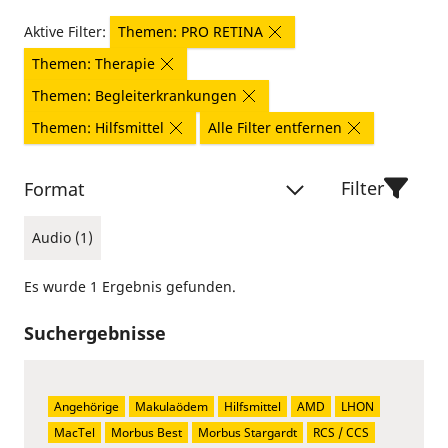
Aktive Filter:
Themen: PRO RETINA
Themen: Therapie
Themen: Begleiterkrankungen
Themen: Hilfsmittel
Alle Filter entfernen
Filter
Format
Audio (1)
Es wurde 1 Ergebnis gefunden.
Suchergebnisse
Angehörige
Makulaödem
Hilfsmittel
AMD
LHON
MacTel
Morbus Best
Morbus Stargardt
RCS / CCS