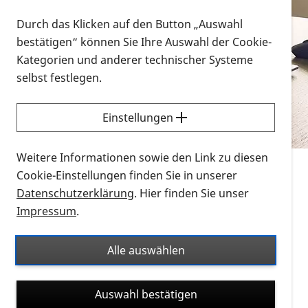
Vorlesen
Durch das Klicken auf den Button „Auswahl
bestätigen“ können Sie Ihre Auswahl der Cookie-
Alle Infomaterialien in verschiedenen
Kategorien und anderer technischer Systeme
Formaten an einem Ort
selbst festlegen.
Sie möchten wissen, wie Sie nach Infonmaterial
suchen und dieses bestellen bzw. herunterladen
Einstellungen
können? Schauen Sie sich die
Erklärvideos zum
Thema Infomaterial auf der PRO RETINA-Website
Weitere Informationen sowie den Link zu diesen
für blinde und sehbehinderte Menschen an.
Cookie-Einstellungen finden Sie in unserer
Datenschutzerklärung
. Hier finden Sie unser
Auf dieser Seite finden Sie sämtliches Infomaterial
Impressum
.
der PRO RETINA in all seinen Formaten an einem
Ort. Nutzen Sie den Formatfilter, um ausschließlich
Alle auswählen
nach Flyern und Broschüren, Audios oder Videos zu
suchen. Die meisten Flyer und Broschüren werden in
Auswahl bestätigen
verschiedenen Formaten angeboten: zur