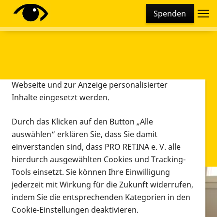
Cookie-Einstellungen
Spenden
Diese Webseite setzt verschiedene Cookies und
Tracking-Tools ein. Dies beinhaltet Cookies und
Tracking-Tools, die für den Betrieb der Webseite
technisch notwendig sind, die zu statistischen
Zwecken sowie zur besseren Bedienbarkeit der
Webseite und zur Anzeige personalisierter
Inhalte eingesetzt werden.
Durch das Klicken auf den Button „Alle
auswählen“ erklären Sie, dass Sie damit
einverstanden sind, dass PRO RETINA e. V. alle
hierdurch ausgewählten Cookies und Tracking-
Tools einsetzt. Sie können Ihre Einwilligung
jederzeit mit Wirkung für die Zukunft widerrufen,
Infomaterial
indem Sie die entsprechenden Kategorien in den
Infomaterial
Cookie-Einstellungen deaktivieren.