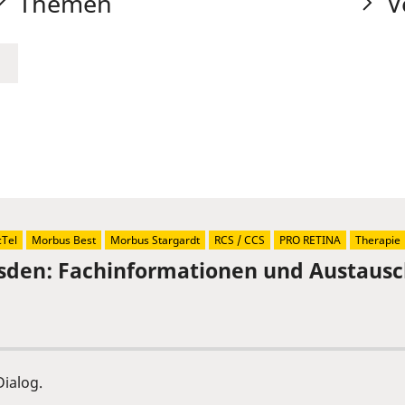
Themen
V
Tel
Morbus Best
Morbus Stargardt
RCS / CCS
PRO RETINA
Therapie
sden: Fachinformationen und Austaus
ialog.