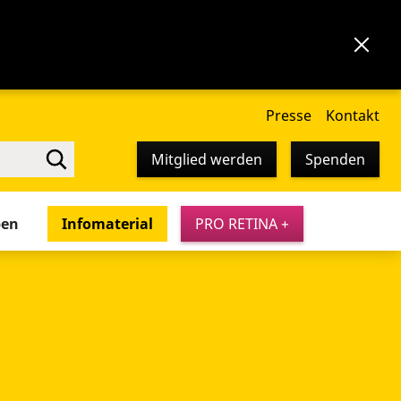
Presse
Kontakt
Mitglied werden
Spenden
pen
Infomaterial
PRO RETINA +