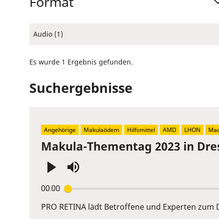
Format
Audio (1)
Es wurde 1 Ergebnis gefunden.
Suchergebnisse
Angehörige
Makulaödem
Hilfsmittel
AMD
LHON
Mac
Makula-Thementag 2023 in Dre
Press
00:00
Enter
or
PRO RETINA lädt Betroffene und Experten zum D
Space