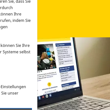
ren Sie, dass Sie
erdurch
 können Ihre
rrufen, indem Sie
ngen
 können Sie Ihre
r Systeme selbst
-Einstellungen
 in verschiedenen Formaten an e
n Sie unser
onmaterial suchen und dieses bestellen bzw. herunterladen
al auf der PRO RETINA-Website für blinde und sehbehi