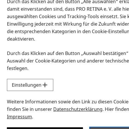
Durch das Klicken auf den Button „Alle auswählen“ erklä
damit einverstanden sind, dass PRO RETINA e. V. alle hi
ausgewählten Cookies und Tracking-Tools einsetzt. Sie
Einwilligung jederzeit mit Wirkung für die Zukunft wide
die entsprechenden Kategorien in den Cookie-Einstellu
deaktivieren.
Durch das Klicken auf den Button „Auswahl bestätigen“
Infomaterial
Auswahl der Cookie-Kategorien und anderer technische
Infomaterial
festlegen.
Einstellungen
Vorlesen
Weitere Informationen sowie den Link zu diesen Cookie
Alle Infomaterialien
finden Sie in unserer
Datenschutzerklärung
. Hier finde
Impressum
.
Sie möchten wissen, wie Sie nach Inf
Erklärvideos zum Thema Infomateri