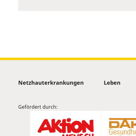
to
show
volume
slider.
Sitemap
Netzhauterkrankungen
Leben
Gefördert durch: