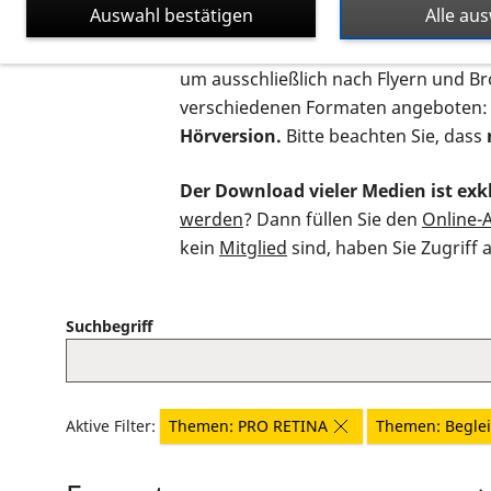
Auswahl bestätigen
Alle au
Auf dieser Seite finden Sie sämtliche
um ausschließlich nach Flyern und B
verschiedenen Formaten angeboten:
Hörversion.
Bitte beachten Sie, dass
Der Download vieler Medien ist exkl
werden
? Dann füllen Sie den
Online-
kein
Mitglied
sind, haben Sie Zugriff 
Suchbegriff
Aktive Filter:
Themen: PRO RETINA
Themen: Begle