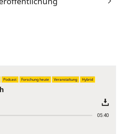
eröffentlichung
Podcast
Forschung heute
Veranstaltung
Hybrid
ch
05:40