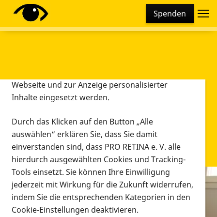
Cookie-Einstellungen
Spenden
Diese Webseite setzt verschiedene Cookies und
Tracking-Tools ein. Dies beinhaltet Cookies und
Tracking-Tools, die für den Betrieb der Webseite
technisch notwendig sind, die zu statistischen
Zwecken sowie zur besseren Bedienbarkeit der
Webseite und zur Anzeige personalisierter
Inhalte eingesetzt werden.
Durch das Klicken auf den Button „Alle
auswählen“ erklären Sie, dass Sie damit
einverstanden sind, dass PRO RETINA e. V. alle
hierdurch ausgewählten Cookies und Tracking-
Tools einsetzt. Sie können Ihre Einwilligung
jederzeit mit Wirkung für die Zukunft widerrufen,
Infomaterial
indem Sie die entsprechenden Kategorien in den
Infomaterial
Cookie-Einstellungen deaktivieren.