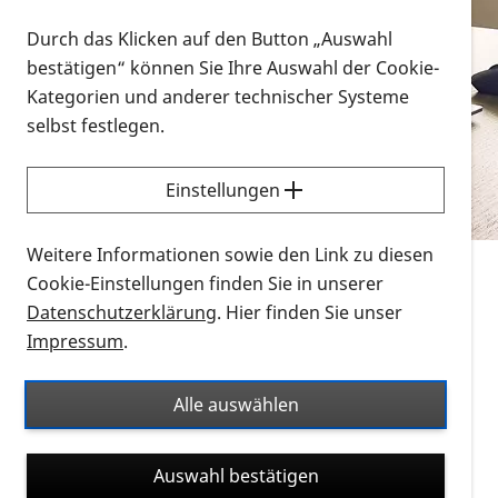
Vorlesen
Durch das Klicken auf den Button „Auswahl
bestätigen“ können Sie Ihre Auswahl der Cookie-
Alle Infomaterialien in verschiedenen
Kategorien und anderer technischer Systeme
Formaten an einem Ort
selbst festlegen.
Sie möchten wissen, wie Sie nach Infonmaterial
suchen und dieses bestellen bzw. herunterladen
Einstellungen
können? Schauen Sie sich die
Erklärvideos zum
Thema Infomaterial auf der PRO RETINA-Website
Weitere Informationen sowie den Link zu diesen
für blinde und sehbehinderte Menschen an.
Cookie-Einstellungen finden Sie in unserer
Datenschutzerklärung
. Hier finden Sie unser
Auf dieser Seite finden Sie sämtliches Infomaterial
Impressum
.
der PRO RETINA in all seinen Formaten an einem
Ort. Nutzen Sie den Formatfilter, um ausschließlich
Alle auswählen
nach Flyern und Broschüren, Audios oder Videos zu
suchen. Die meisten Flyer und Broschüren werden in
Auswahl bestätigen
verschiedenen Formaten angeboten: zur