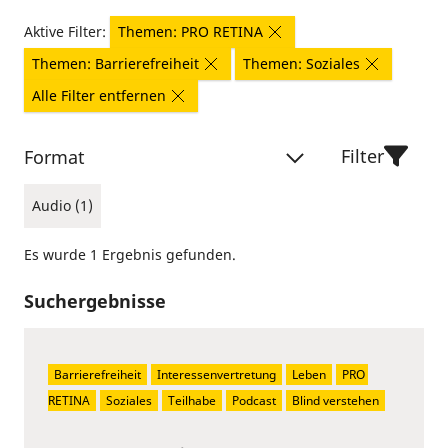
Aktive Filter:
Themen: PRO RETINA
Themen: Barrierefreiheit
Themen: Soziales
Alle Filter entfernen
Filter
Format
Audio (1)
Es wurde 1 Ergebnis gefunden.
Suchergebnisse
Barrierefreiheit
Interessenvertretung
Leben
PRO 
RETINA
Soziales
Teilhabe
Podcast
Blind verstehen