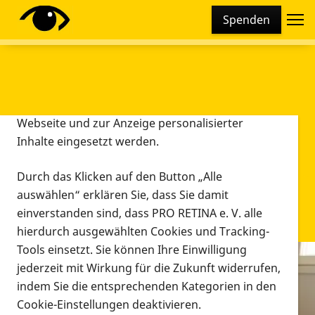
Cookie-Einstellungen
Spenden
Diese Webseite setzt verschiedene Cookies und
Tracking-Tools ein. Dies beinhaltet Cookies und
Tracking-Tools, die für den Betrieb der Webseite
technisch notwendig sind, die zu statistischen
Zwecken sowie zur besseren Bedienbarkeit der
Webseite und zur Anzeige personalisierter
Inhalte eingesetzt werden.
Durch das Klicken auf den Button „Alle
auswählen“ erklären Sie, dass Sie damit
einverstanden sind, dass PRO RETINA e. V. alle
hierdurch ausgewählten Cookies und Tracking-
Tools einsetzt. Sie können Ihre Einwilligung
jederzeit mit Wirkung für die Zukunft widerrufen,
Infomaterial
indem Sie die entsprechenden Kategorien in den
Infomaterial
Cookie-Einstellungen deaktivieren.