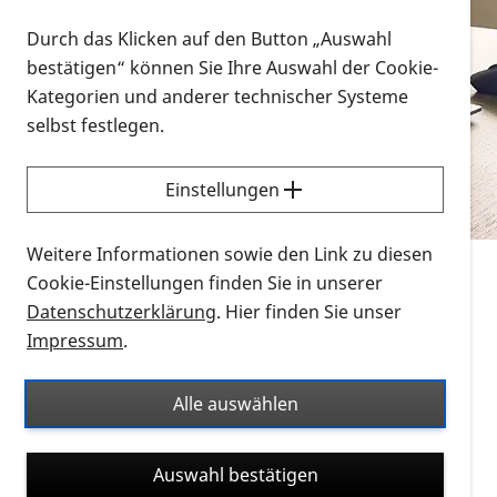
Vorlesen
Durch das Klicken auf den Button „Auswahl
bestätigen“ können Sie Ihre Auswahl der Cookie-
Alle Infomaterialien in verschiedenen
Kategorien und anderer technischer Systeme
Formaten an einem Ort
selbst festlegen.
Sie möchten wissen, wie Sie nach Infonmaterial
suchen und dieses bestellen bzw. herunterladen
Einstellungen
können? Schauen Sie sich die
Erklärvideos zum
Thema Infomaterial auf der PRO RETINA-Website
Weitere Informationen sowie den Link zu diesen
für blinde und sehbehinderte Menschen an.
Cookie-Einstellungen finden Sie in unserer
Datenschutzerklärung
. Hier finden Sie unser
Auf dieser Seite finden Sie sämtliches Infomaterial
Impressum
.
der PRO RETINA in all seinen Formaten an einem
Ort. Nutzen Sie den Formatfilter, um ausschließlich
Alle auswählen
nach Flyern und Broschüren, Audios oder Videos zu
suchen. Die meisten Flyer und Broschüren werden in
Auswahl bestätigen
verschiedenen Formaten angeboten: zur