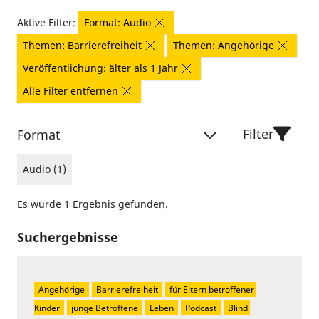
Aktive Filter:
Format: Audio
Themen: Barrierefreiheit
Themen: Angehörige
Veröffentlichung: älter als 1 Jahr
Alle Filter entfernen
Filter
Format
Audio (1)
Es wurde 1 Ergebnis gefunden.
Suchergebnisse
Angehörige
Barrierefreiheit
für Eltern betroffener 
Kinder
junge Betroffene
Leben
Podcast
Blind 