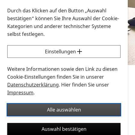
Vorlesen
Durch das Klicken auf den Button „Auswahl
bestätigen“ können Sie Ihre Auswahl der Cookie-
Alle Infomaterialien in verschiedenen
Kategorien und anderer technischer Systeme
Formaten an einem Ort
selbst festlegen.
Sie möchten wissen, wie Sie nach Infonmaterial
suchen und dieses bestellen bzw. herunterladen
Einstellungen
können? Schauen Sie sich die
Erklärvideos zum
Thema Infomaterial auf der PRO RETINA-Website
Weitere Informationen sowie den Link zu diesen
für blinde und sehbehinderte Menschen an.
Cookie-Einstellungen finden Sie in unserer
Datenschutzerklärung
. Hier finden Sie unser
Auf dieser Seite finden Sie sämtliches Infomaterial
Impressum
.
der PRO RETINA in all seinen Formaten an einem
Ort. Nutzen Sie den Formatfilter, um ausschließlich
Alle auswählen
nach Flyern und Broschüren, Audios oder Videos zu
suchen. Die meisten Flyer und Broschüren werden in
Auswahl bestätigen
verschiedenen Formaten angeboten: zur