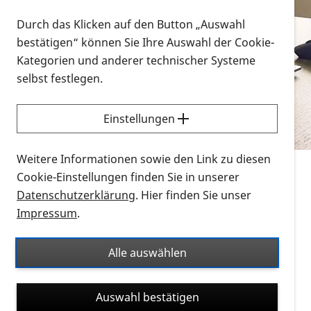
Vorlesen
Durch das Klicken auf den Button „Auswahl
bestätigen“ können Sie Ihre Auswahl der Cookie-
Alle Infomaterialien in verschiedenen
Kategorien und anderer technischer Systeme
Formaten an einem Ort
selbst festlegen.
Sie möchten wissen, wie Sie nach Infonmaterial
suchen und dieses bestellen bzw. herunterladen
Einstellungen
können? Schauen Sie sich die
Erklärvideos zum
Thema Infomaterial auf der PRO RETINA-Website
Weitere Informationen sowie den Link zu diesen
für blinde und sehbehinderte Menschen an.
Cookie-Einstellungen finden Sie in unserer
Datenschutzerklärung
. Hier finden Sie unser
Auf dieser Seite finden Sie sämtliches Infomaterial
Impressum
.
der PRO RETINA in all seinen Formaten an einem
Ort. Nutzen Sie den Formatfilter, um ausschließlich
Alle auswählen
nach Flyern und Broschüren, Audios oder Videos zu
suchen. Die meisten Flyer und Broschüren werden in
Auswahl bestätigen
verschiedenen Formaten angeboten: zur