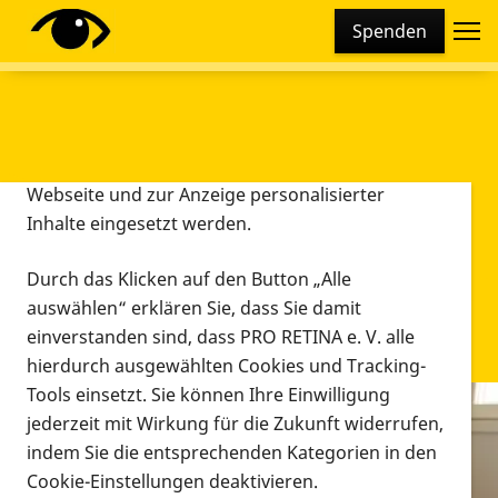
Cookie-Einstellungen
Spenden
Diese Webseite setzt verschiedene Cookies und
Tracking-Tools ein. Dies beinhaltet Cookies und
Tracking-Tools, die für den Betrieb der Webseite
technisch notwendig sind, die zu statistischen
Zwecken sowie zur besseren Bedienbarkeit der
Webseite und zur Anzeige personalisierter
Inhalte eingesetzt werden.
Durch das Klicken auf den Button „Alle
auswählen“ erklären Sie, dass Sie damit
einverstanden sind, dass PRO RETINA e. V. alle
hierdurch ausgewählten Cookies und Tracking-
Tools einsetzt. Sie können Ihre Einwilligung
jederzeit mit Wirkung für die Zukunft widerrufen,
Infomaterial
indem Sie die entsprechenden Kategorien in den
Infomaterial
Cookie-Einstellungen deaktivieren.