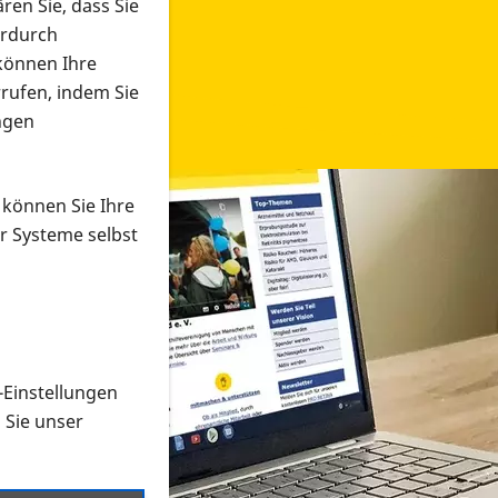
ren Sie, dass Sie
erdurch
 können Ihre
rrufen, indem Sie
ngen
 können Sie Ihre
r Systeme selbst
-Einstellungen
 in verschiedenen Formaten an e
n Sie unser
onmaterial suchen und dieses bestellen bzw. herunterladen
al auf der PRO RETINA-Website für blinde und sehbehi