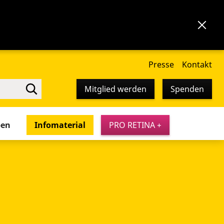
Presse
Kontakt
Mitglied werden
Spenden
pen
Infomaterial
PRO RETINA +