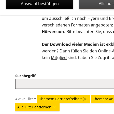
Auswahl bestätigen
Alle au
Auf dieser Seite finden Sie sämtliche
um ausschließlich nach Flyern und B
verschiedenen Formaten angeboten:
Hörversion.
Bitte beachten Sie, dass
Der Download vieler Medien ist exkl
werden
? Dann füllen Sie den
Online-
kein
Mitglied
sind, haben Sie Zugriff 
Suchbegriff
Aktive Filter:
Themen: Barrierefreiheit
Themen: An
Alle Filter entfernen