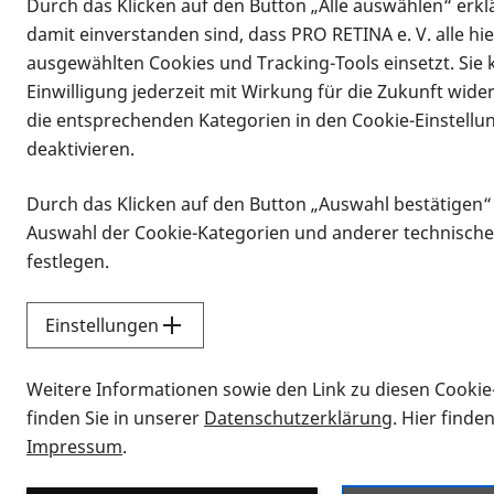
Durch das Klicken auf den Button „Alle auswählen“ erklä
damit einverstanden sind, dass PRO RETINA e. V. alle hi
ausgewählten Cookies und Tracking-Tools einsetzt. Sie
Einwilligung jederzeit mit Wirkung für die Zukunft wide
die entsprechenden Kategorien in den Cookie-Einstellu
deaktivieren.
Durch das Klicken auf den Button „Auswahl bestätigen“
Infomaterial
Auswahl der Cookie-Kategorien und anderer technische
Infomaterial
festlegen.
Einstellungen
Vorlesen
Weitere Informationen sowie den Link zu diesen Cookie
Alle Infomaterialien
finden Sie in unserer
Datenschutzerklärung
. Hier finde
Impressum
.
Sie möchten wissen, wie Sie nach Inf
Erklärvideos zum Thema Infomateri