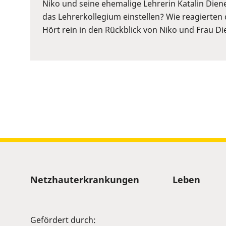
or
Niko und seine ehemalige Lehrerin Katalin Diene
Space
das Lehrerkollegium einstellen? Wie reagierten 
to
Hört rein in den Rückblick von Niko und Frau Die
show
volume
slider.
Sitemap
Netzhauterkrankungen
Leben
Gefördert durch: