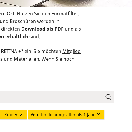
em Ort. Nutzen Sie den Formatfilter,
r und Broschüren werden in
 direkten
Download als PDF
und als
m erhältlich
sind.
O RETINA +" ein. Sie möchten
Mitglied
ds und Materialien. Wenn Sie noch
er Kinder
Veröffentlichung: älter als 1 Jahr