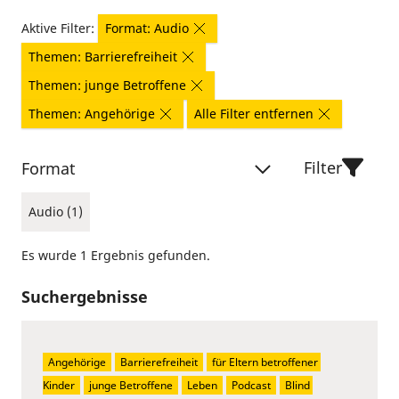
Aktive Filter:
Format: Audio
Themen: Barrierefreiheit
Themen: junge Betroffene
Themen: Angehörige
Alle Filter entfernen
Filter
Format
Audio (1)
Es wurde 1 Ergebnis gefunden.
Suchergebnisse
Angehörige
Barrierefreiheit
für Eltern betroffener 
Kinder
junge Betroffene
Leben
Podcast
Blind 