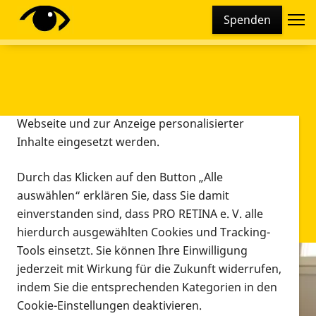
Cookie-Einstellungen
Spenden
Diese Webseite setzt verschiedene Cookies und
Tracking-Tools ein. Dies beinhaltet Cookies und
Tracking-Tools, die für den Betrieb der Webseite
technisch notwendig sind, die zu statistischen
Zwecken sowie zur besseren Bedienbarkeit der
Webseite und zur Anzeige personalisierter
Inhalte eingesetzt werden.
Durch das Klicken auf den Button „Alle
auswählen“ erklären Sie, dass Sie damit
einverstanden sind, dass PRO RETINA e. V. alle
hierdurch ausgewählten Cookies und Tracking-
Tools einsetzt. Sie können Ihre Einwilligung
jederzeit mit Wirkung für die Zukunft widerrufen,
Infomaterial
indem Sie die entsprechenden Kategorien in den
Infomaterial
Cookie-Einstellungen deaktivieren.