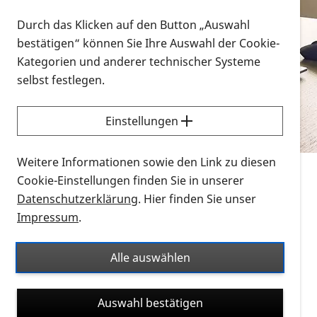
Vorlesen
Durch das Klicken auf den Button „Auswahl
bestätigen“ können Sie Ihre Auswahl der Cookie-
Alle Infomaterialien in verschiedenen
Kategorien und anderer technischer Systeme
Formaten an einem Ort
selbst festlegen.
Sie möchten wissen, wie Sie nach Infonmaterial
suchen und dieses bestellen bzw. herunterladen
Einstellungen
können? Schauen Sie sich die
Erklärvideos zum
Thema Infomaterial auf der PRO RETINA-Website
Weitere Informationen sowie den Link zu diesen
für blinde und sehbehinderte Menschen an.
Cookie-Einstellungen finden Sie in unserer
Datenschutzerklärung
. Hier finden Sie unser
Auf dieser Seite finden Sie sämtliches Infomaterial
Impressum
.
der PRO RETINA in all seinen Formaten an einem
Ort. Nutzen Sie den Formatfilter, um ausschließlich
Alle auswählen
nach Flyern und Broschüren, Audios oder Videos zu
suchen. Die meisten Flyer und Broschüren werden in
Auswahl bestätigen
verschiedenen Formaten angeboten: zur