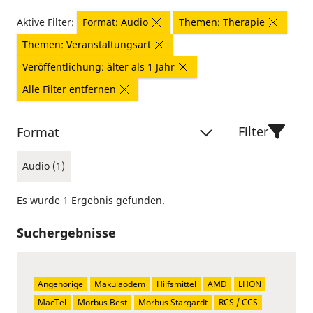
Aktive Filter:
Format: Audio
Themen: Therapie
Themen: Veranstaltungsart
Veröffentlichung: älter als 1 Jahr
Alle Filter entfernen
Filter
Format
Audio (1)
Es wurde 1 Ergebnis gefunden.
Suchergebnisse
Angehörige
Makulaödem
Hilfsmittel
AMD
LHON
MacTel
Morbus Best
Morbus Stargardt
RCS / CCS