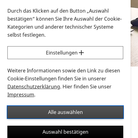
Vorlesen
Durch das Klicken auf den Button „Auswahl
bestätigen“ können Sie Ihre Auswahl der Cookie-
Alle Infomaterialien in verschiedenen
Kategorien und anderer technischer Systeme
Formaten an einem Ort
selbst festlegen.
Sie möchten wissen, wie Sie nach Infonmaterial
suchen und dieses bestellen bzw. herunterladen
Einstellungen
können? Schauen Sie sich die
Erklärvideos zum
Thema Infomaterial auf der PRO RETINA-Website
Weitere Informationen sowie den Link zu diesen
für blinde und sehbehinderte Menschen an.
Cookie-Einstellungen finden Sie in unserer
Datenschutzerklärung
. Hier finden Sie unser
Auf dieser Seite finden Sie sämtliches Infomaterial
Impressum
.
der PRO RETINA in all seinen Formaten an einem
Ort. Nutzen Sie den Formatfilter, um ausschließlich
Alle auswählen
nach Flyern und Broschüren, Audios oder Videos zu
suchen. Die meisten Flyer und Broschüren werden in
Auswahl bestätigen
verschiedenen Formaten angeboten: zur