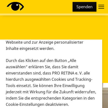
Cookie-Einstellungen
Spenden
Diese Webseite setzt verschiedene Cookies und
Tracking-Tools ein. Dies beinhaltet Cookies und
Tracking-Tools, die für den Betrieb der Webseite
technisch notwendig sind, die zu statistischen
Zwecken sowie zur besseren Bedienbarkeit der
Webseite und zur Anzeige personalisierter
Inhalte eingesetzt werden.
Durch das Klicken auf den Button „Alle
auswählen“ erklären Sie, dass Sie damit
einverstanden sind, dass PRO RETINA e. V. alle
hierdurch ausgewählten Cookies und Tracking-
Tools einsetzt. Sie können Ihre Einwilligung
jederzeit mit Wirkung für die Zukunft widerrufen,
Infomaterial
indem Sie die entsprechenden Kategorien in den
Infomaterial
Cookie-Einstellungen deaktivieren.