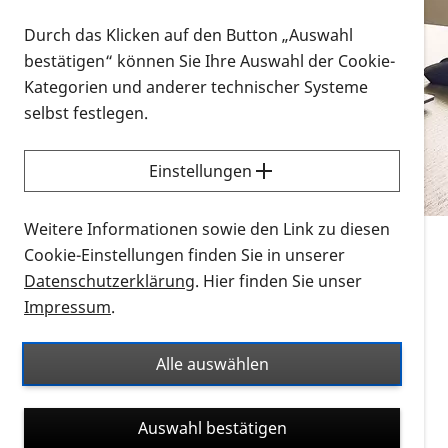
Vorlesen
Durch das Klicken auf den Button „Auswahl
bestätigen“ können Sie Ihre Auswahl der Cookie-
Alle Infomaterialien in verschiedenen
Kategorien und anderer technischer Systeme
Formaten an einem Ort
selbst festlegen.
Sie möchten wissen, wie Sie nach Infonmaterial
suchen und dieses bestellen bzw. herunterladen
Einstellungen
können? Schauen Sie sich die
Erklärvideos zum
Thema Infomaterial auf der PRO RETINA-Website
Weitere Informationen sowie den Link zu diesen
für blinde und sehbehinderte Menschen an.
Cookie-Einstellungen finden Sie in unserer
Datenschutzerklärung
. Hier finden Sie unser
Auf dieser Seite finden Sie sämtliches Infomaterial
Impressum
.
der PRO RETINA in all seinen Formaten an einem
Ort. Nutzen Sie den Formatfilter, um ausschließlich
Alle auswählen
nach Flyern und Broschüren, Audios oder Videos zu
suchen. Die meisten Flyer und Broschüren werden in
Auswahl bestätigen
verschiedenen Formaten angeboten: zur