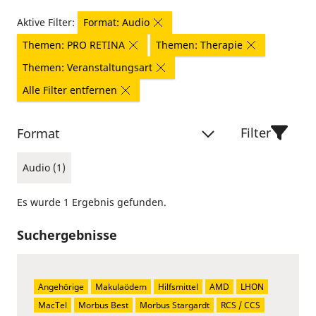
Aktive Filter:
Format: Audio
Themen: PRO RETINA
Themen: Therapie
Themen: Veranstaltungsart
Alle Filter entfernen
Filter
Format
Audio (1)
Es wurde 1 Ergebnis gefunden.
Suchergebnisse
Angehörige
Makulaödem
Hilfsmittel
AMD
LHON
MacTel
Morbus Best
Morbus Stargardt
RCS / CCS