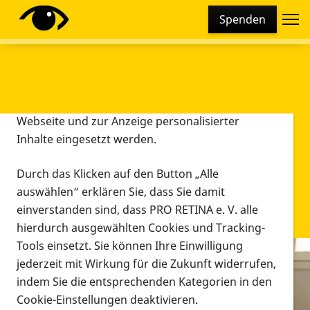
Cookie-Einstellungen
Spenden
Diese Webseite setzt verschiedene Cookies und
Tracking-Tools ein. Dies beinhaltet Cookies und
Tracking-Tools, die für den Betrieb der Webseite
technisch notwendig sind, die zu statistischen
Zwecken sowie zur besseren Bedienbarkeit der
Webseite und zur Anzeige personalisierter
Inhalte eingesetzt werden.
Durch das Klicken auf den Button „Alle
auswählen“ erklären Sie, dass Sie damit
einverstanden sind, dass PRO RETINA e. V. alle
hierdurch ausgewählten Cookies und Tracking-
Tools einsetzt. Sie können Ihre Einwilligung
jederzeit mit Wirkung für die Zukunft widerrufen,
Infomaterial
indem Sie die entsprechenden Kategorien in den
Infomaterial
Cookie-Einstellungen deaktivieren.