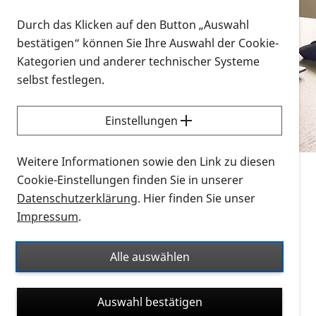
Vorlesen
Durch das Klicken auf den Button „Auswahl
bestätigen“ können Sie Ihre Auswahl der Cookie-
Alle Infomaterialien in verschiedenen
Kategorien und anderer technischer Systeme
Formaten an einem Ort
selbst festlegen.
Sie möchten wissen, wie Sie nach Infonmaterial
suchen und dieses bestellen bzw. herunterladen
Einstellungen
können? Schauen Sie sich die
Erklärvideos zum
Thema Infomaterial auf der PRO RETINA-Website
Weitere Informationen sowie den Link zu diesen
für blinde und sehbehinderte Menschen an.
Cookie-Einstellungen finden Sie in unserer
Datenschutzerklärung
. Hier finden Sie unser
Auf dieser Seite finden Sie sämtliches Infomaterial
Impressum
.
der PRO RETINA in all seinen Formaten an einem
Ort. Nutzen Sie den Formatfilter, um ausschließlich
Alle auswählen
nach Flyern und Broschüren, Audios oder Videos zu
suchen. Die meisten Flyer und Broschüren werden in
Auswahl bestätigen
verschiedenen Formaten angeboten: zur