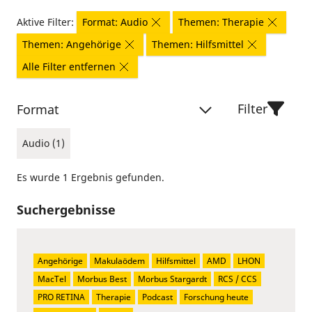
Aktive Filter:
Format: Audio
Themen: Therapie
Themen: Angehörige
Themen: Hilfsmittel
Alle Filter entfernen
Filter
Format
Audio (1)
Es wurde 1 Ergebnis gefunden.
Suchergebnisse
Angehörige
Makulaödem
Hilfsmittel
AMD
LHON
MacTel
Morbus Best
Morbus Stargardt
RCS / CCS
PRO RETINA
Therapie
Podcast
Forschung heute