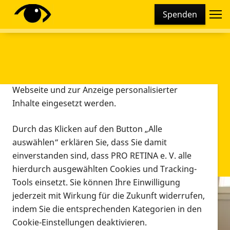
Cookie-Einstellungen
Spenden
Diese Webseite setzt verschiedene Cookies und
Tracking-Tools ein. Dies beinhaltet Cookies und
Tracking-Tools, die für den Betrieb der Webseite
technisch notwendig sind, die zu statistischen
Zwecken sowie zur besseren Bedienbarkeit der
Webseite und zur Anzeige personalisierter
Inhalte eingesetzt werden.
Durch das Klicken auf den Button „Alle
auswählen“ erklären Sie, dass Sie damit
einverstanden sind, dass PRO RETINA e. V. alle
hierdurch ausgewählten Cookies und Tracking-
Tools einsetzt. Sie können Ihre Einwilligung
jederzeit mit Wirkung für die Zukunft widerrufen,
Infomaterial
indem Sie die entsprechenden Kategorien in den
Infomaterial
Cookie-Einstellungen deaktivieren.