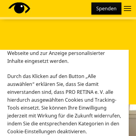
Cookie-Einstellungen
Spenden
Diese Webseite setzt verschiedene Cookies und
Tracking-Tools ein. Dies beinhaltet Cookies und
Tracking-Tools, die für den Betrieb der Webseite
technisch notwendig sind, die zu statistischen
Zwecken sowie zur besseren Bedienbarkeit der
Webseite und zur Anzeige personalisierter
Inhalte eingesetzt werden.
Durch das Klicken auf den Button „Alle
auswählen“ erklären Sie, dass Sie damit
einverstanden sind, dass PRO RETINA e. V. alle
hierdurch ausgewählten Cookies und Tracking-
Tools einsetzt. Sie können Ihre Einwilligung
jederzeit mit Wirkung für die Zukunft widerrufen,
Infomaterial
indem Sie die entsprechenden Kategorien in den
Infomaterial
Cookie-Einstellungen deaktivieren.