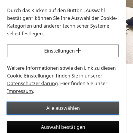
Vorlesen
Durch das Klicken auf den Button „Auswahl
bestätigen“ können Sie Ihre Auswahl der Cookie-
Alle Infomaterialien in verschiedenen
Kategorien und anderer technischer Systeme
Formaten an einem Ort
selbst festlegen.
Sie möchten wissen, wie Sie nach Infonmaterial
suchen und dieses bestellen bzw. herunterladen
Einstellungen
können? Schauen Sie sich die
Erklärvideos zum
Thema Infomaterial auf der PRO RETINA-Website
Weitere Informationen sowie den Link zu diesen
für blinde und sehbehinderte Menschen an.
Cookie-Einstellungen finden Sie in unserer
Datenschutzerklärung
. Hier finden Sie unser
Auf dieser Seite finden Sie sämtliches Infomaterial
Impressum
.
der PRO RETINA in all seinen Formaten an einem
Ort. Nutzen Sie den Formatfilter, um ausschließlich
Alle auswählen
nach Flyern und Broschüren, Audios oder Videos zu
suchen. Die meisten Flyer und Broschüren werden in
Auswahl bestätigen
verschiedenen Formaten angeboten: zur