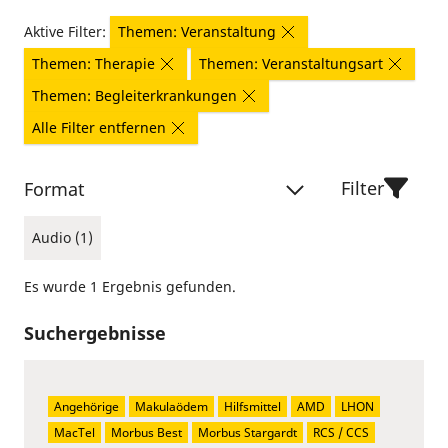
Aktive Filter:
Themen: Veranstaltung
Themen: Therapie
Themen: Veranstaltungsart
Themen: Begleiterkrankungen
Alle Filter entfernen
Filter
Format
Audio (1)
Es wurde 1 Ergebnis gefunden.
Suchergebnisse
Angehörige
Makulaödem
Hilfsmittel
AMD
LHON
MacTel
Morbus Best
Morbus Stargardt
RCS / CCS