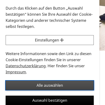
Vorlesen
Durch das Klicken auf den Button „Auswahl
bestätigen“ können Sie Ihre Auswahl der Cookie-
Alle Infomaterialien in verschiedenen
Kategorien und anderer technischer Systeme
Formaten an einem Ort
selbst festlegen.
Sie möchten wissen, wie Sie nach Infonmaterial
suchen und dieses bestellen bzw. herunterladen
Einstellungen
können? Schauen Sie sich die
Erklärvideos zum
Thema Infomaterial auf der PRO RETINA-Website
Weitere Informationen sowie den Link zu diesen
für blinde und sehbehinderte Menschen an.
Cookie-Einstellungen finden Sie in unserer
Datenschutzerklärung
. Hier finden Sie unser
Auf dieser Seite finden Sie sämtliches Infomaterial
Impressum
.
der PRO RETINA in all seinen Formaten an einem
Ort. Nutzen Sie den Formatfilter, um ausschließlich
Alle auswählen
nach Flyern und Broschüren, Audios oder Videos zu
suchen. Die meisten Flyer und Broschüren werden in
Auswahl bestätigen
verschiedenen Formaten angeboten: zur