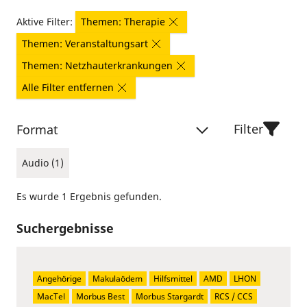
Aktive Filter:
Themen: Therapie
Themen: Veranstaltungsart
Themen: Netzhauterkrankungen
Alle Filter entfernen
Filter
Format
Audio (1)
Es wurde 1 Ergebnis gefunden.
Suchergebnisse
Angehörige
Makulaödem
Hilfsmittel
AMD
LHON
MacTel
Morbus Best
Morbus Stargardt
RCS / CCS