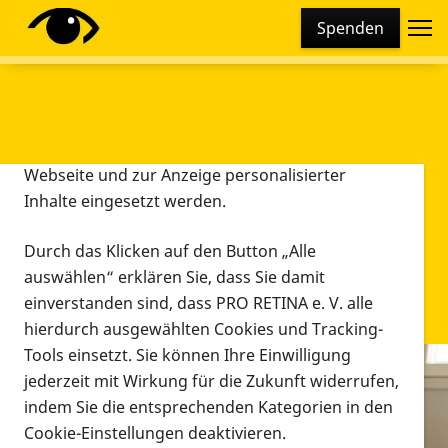
Cookie-Einstellungen
Spenden
Diese Webseite setzt verschiedene Cookies und
Tracking-Tools ein. Dies beinhaltet Cookies und
Tracking-Tools, die für den Betrieb der Webseite
technisch notwendig sind, die zu statistischen
Zwecken sowie zur besseren Bedienbarkeit der
Webseite und zur Anzeige personalisierter
Inhalte eingesetzt werden.
Durch das Klicken auf den Button „Alle
auswählen“ erklären Sie, dass Sie damit
einverstanden sind, dass PRO RETINA e. V. alle
hierdurch ausgewählten Cookies und Tracking-
Tools einsetzt. Sie können Ihre Einwilligung
jederzeit mit Wirkung für die Zukunft widerrufen,
Infomaterial
indem Sie die entsprechenden Kategorien in den
Infomaterial
Cookie-Einstellungen deaktivieren.