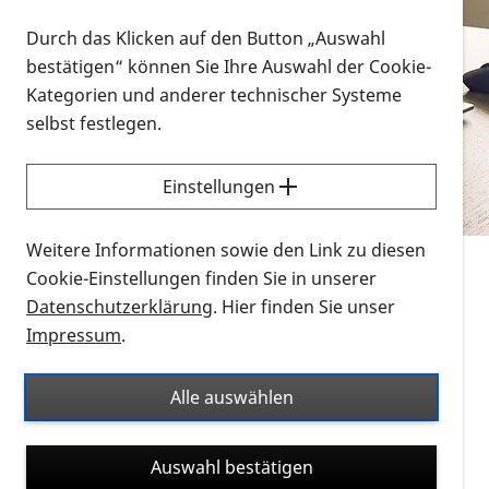
Vorlesen
Durch das Klicken auf den Button „Auswahl
bestätigen“ können Sie Ihre Auswahl der Cookie-
Alle Infomaterialien in verschiedenen
Kategorien und anderer technischer Systeme
Formaten an einem Ort
selbst festlegen.
Sie möchten wissen, wie Sie nach Infonmaterial
suchen und dieses bestellen bzw. herunterladen
Einstellungen
können? Schauen Sie sich die
Erklärvideos zum
Thema Infomaterial auf der PRO RETINA-Website
Weitere Informationen sowie den Link zu diesen
für blinde und sehbehinderte Menschen an.
Cookie-Einstellungen finden Sie in unserer
Datenschutzerklärung
. Hier finden Sie unser
Auf dieser Seite finden Sie sämtliches Infomaterial
Impressum
.
der PRO RETINA in all seinen Formaten an einem
Ort. Nutzen Sie den Formatfilter, um ausschließlich
Alle auswählen
nach Flyern und Broschüren, Audios oder Videos zu
suchen. Die meisten Flyer und Broschüren werden in
Auswahl bestätigen
verschiedenen Formaten angeboten: zur