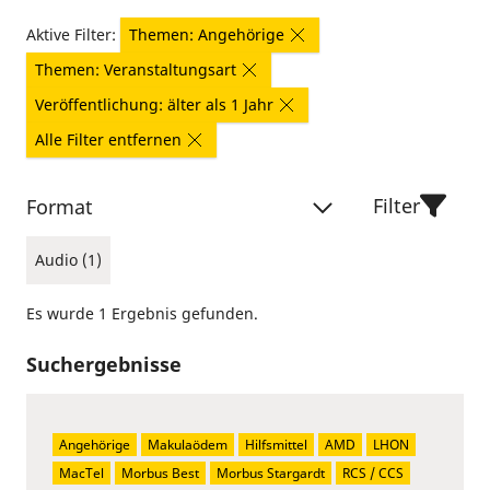
Aktive Filter:
Themen: Angehörige
Themen: Veranstaltungsart
Veröffentlichung: älter als 1 Jahr
Alle Filter entfernen
Filter
Format
Audio (1)
Es wurde 1 Ergebnis gefunden.
Suchergebnisse
Angehörige
Makulaödem
Hilfsmittel
AMD
LHON
MacTel
Morbus Best
Morbus Stargardt
RCS / CCS