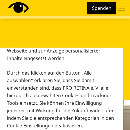
Cookie-Einstellungen
Spenden
Diese Webseite setzt verschiedene Cookies und
Tracking-Tools ein. Dies beinhaltet Cookies und
Tracking-Tools, die für den Betrieb der Webseite
technisch notwendig sind, die zu statistischen
Zwecken sowie zur besseren Bedienbarkeit der
Webseite und zur Anzeige personalisierter
Inhalte eingesetzt werden.
Durch das Klicken auf den Button „Alle
auswählen“ erklären Sie, dass Sie damit
einverstanden sind, dass PRO RETINA e. V. alle
hierdurch ausgewählten Cookies und Tracking-
Tools einsetzt. Sie können Ihre Einwilligung
jederzeit mit Wirkung für die Zukunft widerrufen,
Infomaterial
indem Sie die entsprechenden Kategorien in den
Infomaterial
Cookie-Einstellungen deaktivieren.