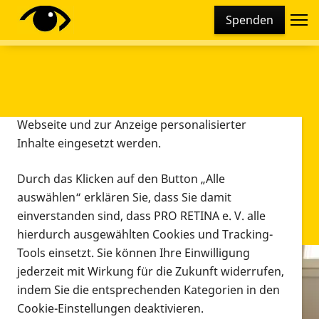
Cookie-Einstellungen
Spenden
Diese Webseite setzt verschiedene Cookies und
Tracking-Tools ein. Dies beinhaltet Cookies und
Tracking-Tools, die für den Betrieb der Webseite
technisch notwendig sind, die zu statistischen
Zwecken sowie zur besseren Bedienbarkeit der
Webseite und zur Anzeige personalisierter
Inhalte eingesetzt werden.
Durch das Klicken auf den Button „Alle
auswählen“ erklären Sie, dass Sie damit
einverstanden sind, dass PRO RETINA e. V. alle
hierdurch ausgewählten Cookies und Tracking-
Tools einsetzt. Sie können Ihre Einwilligung
jederzeit mit Wirkung für die Zukunft widerrufen,
Infomaterial
indem Sie die entsprechenden Kategorien in den
Infomaterial
Cookie-Einstellungen deaktivieren.