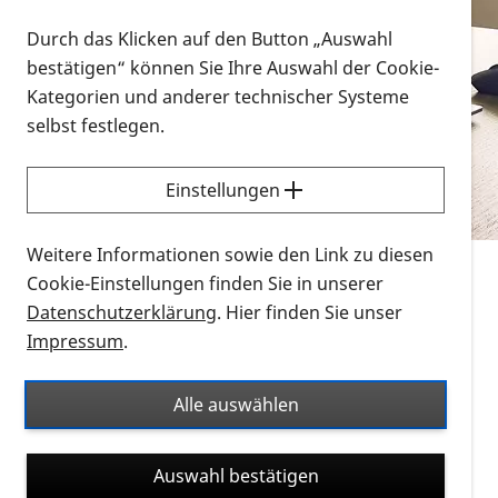
Vorlesen
Durch das Klicken auf den Button „Auswahl
bestätigen“ können Sie Ihre Auswahl der Cookie-
Alle Infomaterialien in verschiedenen
Kategorien und anderer technischer Systeme
Formaten an einem Ort
selbst festlegen.
Sie möchten wissen, wie Sie nach Infonmaterial
suchen und dieses bestellen bzw. herunterladen
Einstellungen
können? Schauen Sie sich die
Erklärvideos zum
Thema Infomaterial auf der PRO RETINA-Website
Weitere Informationen sowie den Link zu diesen
für blinde und sehbehinderte Menschen an.
Cookie-Einstellungen finden Sie in unserer
Datenschutzerklärung
. Hier finden Sie unser
Auf dieser Seite finden Sie sämtliches Infomaterial
Impressum
.
der PRO RETINA in all seinen Formaten an einem
Ort. Nutzen Sie den Formatfilter, um ausschließlich
Alle auswählen
nach Flyern und Broschüren, Audios oder Videos zu
suchen. Die meisten Flyer und Broschüren werden in
Auswahl bestätigen
verschiedenen Formaten angeboten: zur