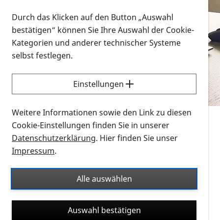
Vorlesen
Durch das Klicken auf den Button „Auswahl
bestätigen“ können Sie Ihre Auswahl der Cookie-
Alle Infomaterialien in verschiedenen
Kategorien und anderer technischer Systeme
Formaten an einem Ort
selbst festlegen.
Sie möchten wissen, wie Sie nach Infonmaterial
suchen und dieses bestellen bzw. herunterladen
Einstellungen
können? Schauen Sie sich die
Erklärvideos zum
Thema Infomaterial auf der PRO RETINA-Website
Weitere Informationen sowie den Link zu diesen
für blinde und sehbehinderte Menschen an.
Cookie-Einstellungen finden Sie in unserer
Datenschutzerklärung
. Hier finden Sie unser
Auf dieser Seite finden Sie sämtliches Infomaterial
Impressum
.
der PRO RETINA in all seinen Formaten an einem
Ort. Nutzen Sie den Formatfilter, um ausschließlich
Alle auswählen
nach Flyern und Broschüren, Audios oder Videos zu
suchen. Die meisten Flyer und Broschüren werden in
Auswahl bestätigen
verschiedenen Formaten angeboten: zur