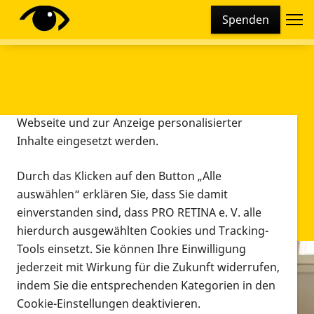
Cookie-Einstellungen
Spenden
Diese Webseite setzt verschiedene Cookies und
Tracking-Tools ein. Dies beinhaltet Cookies und
Tracking-Tools, die für den Betrieb der Webseite
technisch notwendig sind, die zu statistischen
Zwecken sowie zur besseren Bedienbarkeit der
Webseite und zur Anzeige personalisierter
Inhalte eingesetzt werden.
Durch das Klicken auf den Button „Alle
auswählen“ erklären Sie, dass Sie damit
einverstanden sind, dass PRO RETINA e. V. alle
hierdurch ausgewählten Cookies und Tracking-
Tools einsetzt. Sie können Ihre Einwilligung
jederzeit mit Wirkung für die Zukunft widerrufen,
Infomaterial
indem Sie die entsprechenden Kategorien in den
Infomaterial
Cookie-Einstellungen deaktivieren.