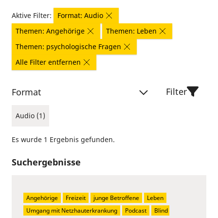
Aktive Filter:
Format: Audio
Themen: Angehörige
Themen: Leben
Themen: psychologische Fragen
Alle Filter entfernen
Filter
Format
Audio (1)
Es wurde 1 Ergebnis gefunden.
Suchergebnisse
Angehörige
Freizeit
junge Betroffene
Leben
Umgang mit Netzhauterkrankung
Podcast
Blind 