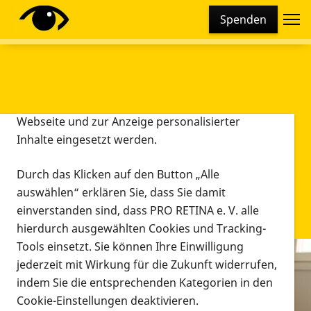
Cookie-Einstellungen
Spenden
Diese Webseite setzt verschiedene Cookies und
Tracking-Tools ein. Dies beinhaltet Cookies und
Tracking-Tools, die für den Betrieb der Webseite
technisch notwendig sind, die zu statistischen
Zwecken sowie zur besseren Bedienbarkeit der
Webseite und zur Anzeige personalisierter
Inhalte eingesetzt werden.
Durch das Klicken auf den Button „Alle
auswählen“ erklären Sie, dass Sie damit
einverstanden sind, dass PRO RETINA e. V. alle
hierdurch ausgewählten Cookies und Tracking-
Tools einsetzt. Sie können Ihre Einwilligung
jederzeit mit Wirkung für die Zukunft widerrufen,
Infomaterial
indem Sie die entsprechenden Kategorien in den
Infomaterial
Cookie-Einstellungen deaktivieren.