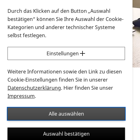
Vorlesen
Durch das Klicken auf den Button „Auswahl
bestätigen“ können Sie Ihre Auswahl der Cookie-
Alle Infomaterialien in verschiedenen
Kategorien und anderer technischer Systeme
Formaten an einem Ort
selbst festlegen.
Sie möchten wissen, wie Sie nach Infonmaterial
suchen und dieses bestellen bzw. herunterladen
Einstellungen
können? Schauen Sie sich die
Erklärvideos zum
Thema Infomaterial auf der PRO RETINA-Website
Weitere Informationen sowie den Link zu diesen
für blinde und sehbehinderte Menschen an.
Cookie-Einstellungen finden Sie in unserer
Datenschutzerklärung
. Hier finden Sie unser
Auf dieser Seite finden Sie sämtliches Infomaterial
Impressum
.
der PRO RETINA in all seinen Formaten an einem
Ort. Nutzen Sie den Formatfilter, um ausschließlich
Alle auswählen
nach Flyern und Broschüren, Audios oder Videos zu
suchen. Die meisten Flyer und Broschüren werden in
Auswahl bestätigen
verschiedenen Formaten angeboten: zur