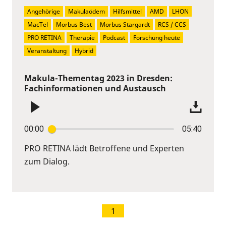
Angehörige
Makulaödem
Hilfsmittel
AMD
LHON
MacTel
Morbus Best
Morbus Stargardt
RCS / CCS
PRO RETINA
Therapie
Podcast
Forschung heute
Veranstaltung
Hybrid
Makula-Thementag 2023 in Dresden:
Fachinformationen und Austausch
00:00
05:40
PRO RETINA lädt Betroffene und Experten
zum Dialog.
1