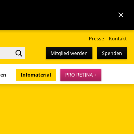
Presse
Kontakt
Mitglied werden
Spenden
pen
Infomaterial
PRO RETINA +