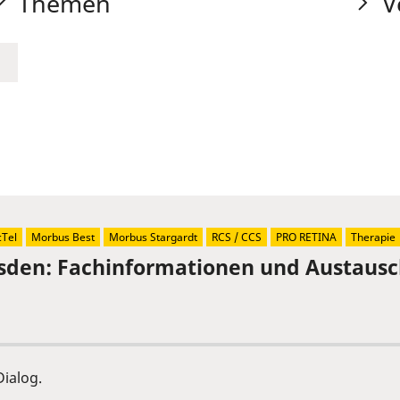
Themen
V
Tel
Morbus Best
Morbus Stargardt
RCS / CCS
PRO RETINA
Therapie
sden: Fachinformationen und Austaus
ialog.