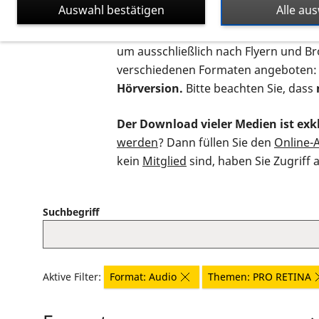
Auswahl bestätigen
Alle au
Auf dieser Seite finden Sie sämtliche
um ausschließlich nach Flyern und B
verschiedenen Formaten angeboten:
Hörversion.
Bitte beachten Sie, dass
Der Download vieler Medien ist exkl
werden
? Dann füllen Sie den
Online-
kein
Mitglied
sind, haben Sie Zugriff 
Suchbegriff
Aktive Filter:
Format: Audio
Themen: PRO RETINA