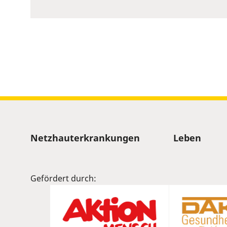
to
show
volume
slider.
Sitemap
Netzhauterkrankungen
Leben
Gefördert durch: