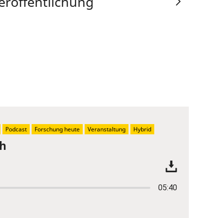
eröffentlichung
Podcast
Forschung heute
Veranstaltung
Hybrid
ch
05:40