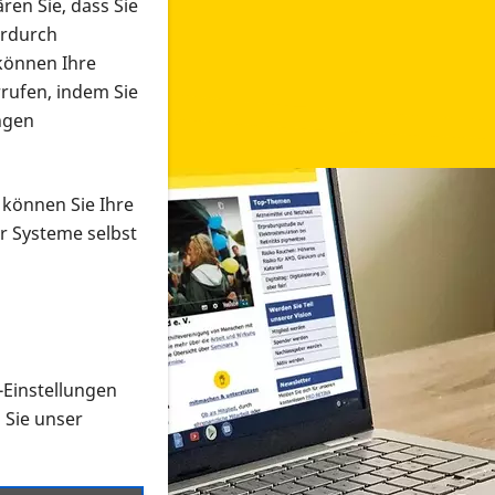
ren Sie, dass Sie
erdurch
 können Ihre
rrufen, indem Sie
ngen
 können Sie Ihre
r Systeme selbst
-Einstellungen
 in verschiedenen Formaten an e
n Sie unser
onmaterial suchen und dieses bestellen bzw. herunterladen
al auf der PRO RETINA-Website für blinde und sehbehi