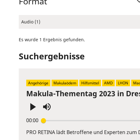
Format
Audio (1)
Es wurde 1 Ergebnis gefunden.
Suchergebnisse
Angehörige
Makulaödem
Hilfsmittel
AMD
LHON
Mac
Makula-Thementag 2023 in Dre
Press
00:00
Enter
or
PRO RETINA lädt Betroffene und Experten zum D
Space