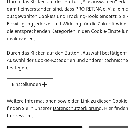
Durch das Klicken auf den Button „Alle auswählen“ erklä
damit einverstanden sind, dass PRO RETINA e. V. alle hi
ausgewählten Cookies und Tracking-Tools einsetzt. Sie
Einwilligung jederzeit mit Wirkung für die Zukunft wide
die entsprechenden Kategorien in den Cookie-Einstellu
deaktivieren.
Durch das Klicken auf den Button „Auswahl bestätigen“
Infomaterial
Auswahl der Cookie-Kategorien und anderer technische
Infomaterial
festlegen.
Einstellungen
Vorlesen
Weitere Informationen sowie den Link zu diesen Cookie
Alle Infomaterialien
finden Sie in unserer
Datenschutzerklärung
. Hier finde
Impressum
.
Sie möchten wissen, wie Sie nach Inf
Erklärvideos zum Thema Infomateri