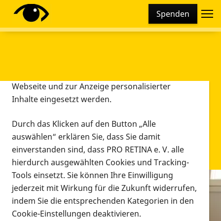
Cookie-Einstellungen
Spenden
Diese Webseite setzt verschiedene Cookies und
Tracking-Tools ein. Dies beinhaltet Cookies und
Tracking-Tools, die für den Betrieb der Webseite
technisch notwendig sind, die zu statistischen
Zwecken sowie zur besseren Bedienbarkeit der
Webseite und zur Anzeige personalisierter
Inhalte eingesetzt werden.
Durch das Klicken auf den Button „Alle
auswählen“ erklären Sie, dass Sie damit
einverstanden sind, dass PRO RETINA e. V. alle
hierdurch ausgewählten Cookies und Tracking-
Tools einsetzt. Sie können Ihre Einwilligung
jederzeit mit Wirkung für die Zukunft widerrufen,
Infomaterial
indem Sie die entsprechenden Kategorien in den
Infomaterial
Cookie-Einstellungen deaktivieren.