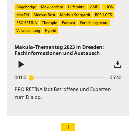
Angehörige
Makulaödem
Hilfsmittel
AMD
LHON
MacTel
Morbus Best
Morbus Stargardt
RCS / CCS
PRO RETINA
Therapie
Podcast
Forschung heute
Veranstaltung
Hybrid
Makula-Thementag 2023 in Dresden:
Fachinformationen und Austausch
00:00
05:40
PRO RETINA lädt Betroffene und Experten
zum Dialog.
1