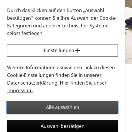
Vorlesen
Durch das Klicken auf den Button „Auswahl
bestätigen“ können Sie Ihre Auswahl der Cookie-
Alle Infomaterialien in verschiedenen
Kategorien und anderer technischer Systeme
Formaten an einem Ort
selbst festlegen.
Sie möchten wissen, wie Sie nach Infonmaterial
suchen und dieses bestellen bzw. herunterladen
Einstellungen
können? Schauen Sie sich die
Erklärvideos zum
Thema Infomaterial auf der PRO RETINA-Website
Weitere Informationen sowie den Link zu diesen
für blinde und sehbehinderte Menschen an.
Cookie-Einstellungen finden Sie in unserer
Datenschutzerklärung
. Hier finden Sie unser
Auf dieser Seite finden Sie sämtliches Infomaterial
Impressum
.
der PRO RETINA in all seinen Formaten an einem
Ort. Nutzen Sie den Formatfilter, um ausschließlich
Alle auswählen
nach Flyern und Broschüren, Audios oder Videos zu
suchen. Die meisten Flyer und Broschüren werden in
Auswahl bestätigen
verschiedenen Formaten angeboten: zur