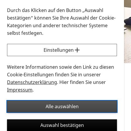
Vorlesen
Durch das Klicken auf den Button „Auswahl
bestätigen“ können Sie Ihre Auswahl der Cookie-
Alle Infomaterialien in verschiedenen
Kategorien und anderer technischer Systeme
Formaten an einem Ort
selbst festlegen.
Sie möchten wissen, wie Sie nach Infonmaterial
suchen und dieses bestellen bzw. herunterladen
Einstellungen
können? Schauen Sie sich die
Erklärvideos zum
Thema Infomaterial auf der PRO RETINA-Website
Weitere Informationen sowie den Link zu diesen
für blinde und sehbehinderte Menschen an.
Cookie-Einstellungen finden Sie in unserer
Datenschutzerklärung
. Hier finden Sie unser
Auf dieser Seite finden Sie sämtliches Infomaterial
Impressum
.
der PRO RETINA in all seinen Formaten an einem
Ort. Nutzen Sie den Formatfilter, um ausschließlich
Alle auswählen
nach Flyern und Broschüren, Audios oder Videos zu
suchen. Die meisten Flyer und Broschüren werden in
Auswahl bestätigen
verschiedenen Formaten angeboten: zur