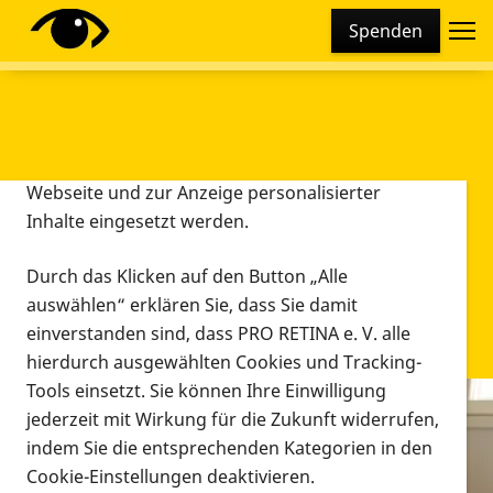
Cookie-Einstellungen
Spenden
Diese Webseite setzt verschiedene Cookies und
Tracking-Tools ein. Dies beinhaltet Cookies und
Tracking-Tools, die für den Betrieb der Webseite
technisch notwendig sind, die zu statistischen
Zwecken sowie zur besseren Bedienbarkeit der
Webseite und zur Anzeige personalisierter
Inhalte eingesetzt werden.
Durch das Klicken auf den Button „Alle
auswählen“ erklären Sie, dass Sie damit
einverstanden sind, dass PRO RETINA e. V. alle
hierdurch ausgewählten Cookies und Tracking-
Tools einsetzt. Sie können Ihre Einwilligung
jederzeit mit Wirkung für die Zukunft widerrufen,
Infomaterial
indem Sie die entsprechenden Kategorien in den
Infomaterial
Cookie-Einstellungen deaktivieren.