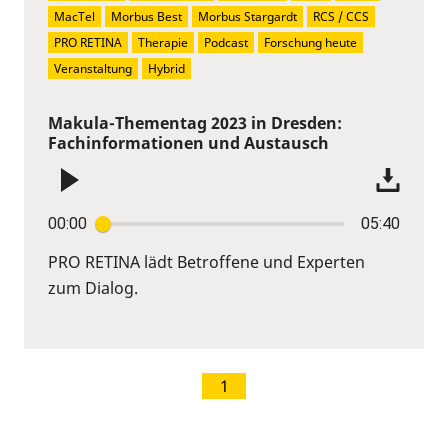
MacTel
Morbus Best
Morbus Stargardt
RCS / CCS
PRO RETINA
Therapie
Podcast
Forschung heute
Veranstaltung
Hybrid
Makula-Thementag 2023 in Dresden:
Fachinformationen und Austausch
00:00
05:40
PRO RETINA lädt Betroffene und Experten
zum Dialog.
1