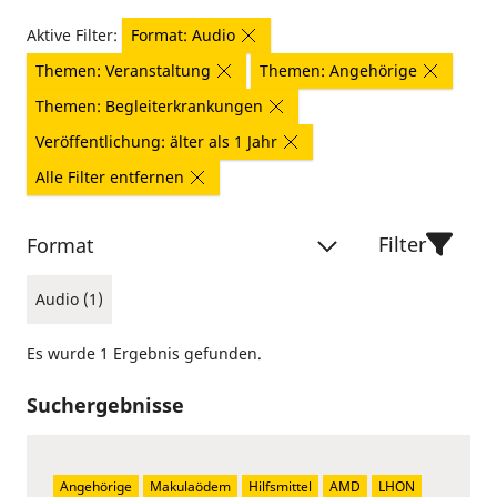
Aktive Filter:
Format: Audio
Themen: Veranstaltung
Themen: Angehörige
Themen: Begleiterkrankungen
Veröffentlichung: älter als 1 Jahr
Alle Filter entfernen
Filter
Format
Audio (1)
Es wurde 1 Ergebnis gefunden.
Suchergebnisse
Angehörige
Makulaödem
Hilfsmittel
AMD
LHON