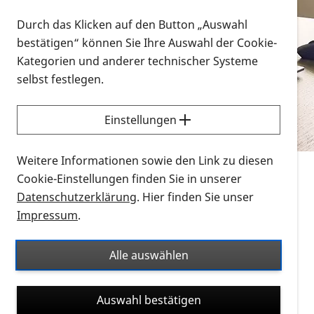
Vorlesen
Durch das Klicken auf den Button „Auswahl
bestätigen“ können Sie Ihre Auswahl der Cookie-
Alle Infomaterialien in verschiedenen
Kategorien und anderer technischer Systeme
Formaten an einem Ort
selbst festlegen.
Sie möchten wissen, wie Sie nach Infonmaterial
suchen und dieses bestellen bzw. herunterladen
Einstellungen
können? Schauen Sie sich die
Erklärvideos zum
Thema Infomaterial auf der PRO RETINA-Website
Weitere Informationen sowie den Link zu diesen
für blinde und sehbehinderte Menschen an.
Cookie-Einstellungen finden Sie in unserer
Datenschutzerklärung
. Hier finden Sie unser
Auf dieser Seite finden Sie sämtliches Infomaterial
Impressum
.
der PRO RETINA in all seinen Formaten an einem
Ort. Nutzen Sie den Formatfilter, um ausschließlich
Alle auswählen
nach Flyern und Broschüren, Audios oder Videos zu
suchen. Die meisten Flyer und Broschüren werden in
Auswahl bestätigen
verschiedenen Formaten angeboten: zur