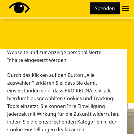
Cookie-Einstellungen
Spenden
Diese Webseite setzt verschiedene Cookies und
Tracking-Tools ein. Dies beinhaltet Cookies und
Tracking-Tools, die für den Betrieb der Webseite
technisch notwendig sind, die zu statistischen
Zwecken sowie zur besseren Bedienbarkeit der
Webseite und zur Anzeige personalisierter
Inhalte eingesetzt werden.
Durch das Klicken auf den Button „Alle
auswählen“ erklären Sie, dass Sie damit
einverstanden sind, dass PRO RETINA e. V. alle
hierdurch ausgewählten Cookies und Tracking-
Tools einsetzt. Sie können Ihre Einwilligung
jederzeit mit Wirkung für die Zukunft widerrufen,
Infomaterial
indem Sie die entsprechenden Kategorien in den
Infomaterial
Cookie-Einstellungen deaktivieren.