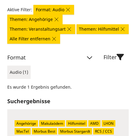
Aktive Filter:
Format: Audio
Themen: Angehörige
Themen: Veranstaltungsart
Themen: Hilfsmittel
Alle Filter entfernen
Filter
Format
Audio (1)
Es wurde 1 Ergebnis gefunden.
Suchergebnisse
Angehörige
Makulaödem
Hilfsmittel
AMD
LHON
MacTel
Morbus Best
Morbus Stargardt
RCS / CCS