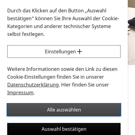
Vorlesen
Durch das Klicken auf den Button „Auswahl
bestätigen“ können Sie Ihre Auswahl der Cookie-
Alle Infomaterialien in verschiedenen
Kategorien und anderer technischer Systeme
Formaten an einem Ort
selbst festlegen.
Sie möchten wissen, wie Sie nach Infonmaterial
suchen und dieses bestellen bzw. herunterladen
Einstellungen
können? Schauen Sie sich die
Erklärvideos zum
Thema Infomaterial auf der PRO RETINA-Website
Weitere Informationen sowie den Link zu diesen
für blinde und sehbehinderte Menschen an.
Cookie-Einstellungen finden Sie in unserer
Datenschutzerklärung
. Hier finden Sie unser
Auf dieser Seite finden Sie sämtliches Infomaterial
Impressum
.
der PRO RETINA in all seinen Formaten an einem
Ort. Nutzen Sie den Formatfilter, um ausschließlich
Alle auswählen
nach Flyern und Broschüren, Audios oder Videos zu
suchen. Die meisten Flyer und Broschüren werden in
Auswahl bestätigen
verschiedenen Formaten angeboten: zur