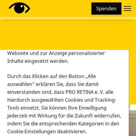
Cookie-Einstellungen
Spenden
Diese Webseite setzt verschiedene Cookies und
Tracking-Tools ein. Dies beinhaltet Cookies und
Tracking-Tools, die für den Betrieb der Webseite
technisch notwendig sind, die zu statistischen
Zwecken sowie zur besseren Bedienbarkeit der
Webseite und zur Anzeige personalisierter
Inhalte eingesetzt werden.
Durch das Klicken auf den Button „Alle
auswählen“ erklären Sie, dass Sie damit
einverstanden sind, dass PRO RETINA e. V. alle
hierdurch ausgewählten Cookies und Tracking-
Tools einsetzt. Sie können Ihre Einwilligung
jederzeit mit Wirkung für die Zukunft widerrufen,
Infomaterial
indem Sie die entsprechenden Kategorien in den
Infomaterial
Cookie-Einstellungen deaktivieren.