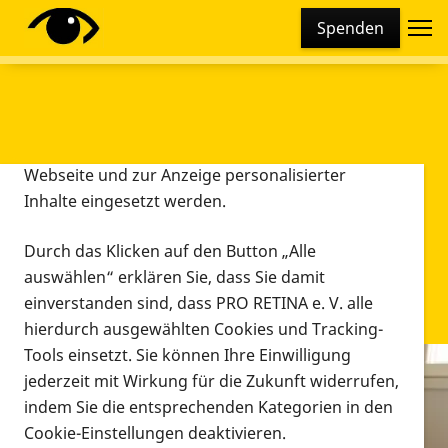
Cookie-Einstellungen
Spenden
Diese Webseite setzt verschiedene Cookies und
Tracking-Tools ein. Dies beinhaltet Cookies und
Tracking-Tools, die für den Betrieb der Webseite
technisch notwendig sind, die zu statistischen
Zwecken sowie zur besseren Bedienbarkeit der
Webseite und zur Anzeige personalisierter
Inhalte eingesetzt werden.
Durch das Klicken auf den Button „Alle
auswählen“ erklären Sie, dass Sie damit
einverstanden sind, dass PRO RETINA e. V. alle
hierdurch ausgewählten Cookies und Tracking-
Tools einsetzt. Sie können Ihre Einwilligung
jederzeit mit Wirkung für die Zukunft widerrufen,
Infomaterial
indem Sie die entsprechenden Kategorien in den
Infomaterial
Cookie-Einstellungen deaktivieren.