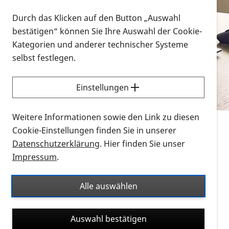
Vorlesen
Durch das Klicken auf den Button „Auswahl
bestätigen“ können Sie Ihre Auswahl der Cookie-
Alle Infomaterialien in verschiedenen
Kategorien und anderer technischer Systeme
Formaten an einem Ort
selbst festlegen.
Sie möchten wissen, wie Sie nach Infonmaterial
suchen und dieses bestellen bzw. herunterladen
Einstellungen
können? Schauen Sie sich die
Erklärvideos zum
Thema Infomaterial auf der PRO RETINA-Website
Weitere Informationen sowie den Link zu diesen
für blinde und sehbehinderte Menschen an.
Cookie-Einstellungen finden Sie in unserer
Datenschutzerklärung
. Hier finden Sie unser
Auf dieser Seite finden Sie sämtliches Infomaterial
Impressum
.
der PRO RETINA in all seinen Formaten an einem
Ort. Nutzen Sie den Formatfilter, um ausschließlich
Alle auswählen
nach Flyern und Broschüren, Audios oder Videos zu
suchen. Die meisten Flyer und Broschüren werden in
Auswahl bestätigen
verschiedenen Formaten angeboten: zur