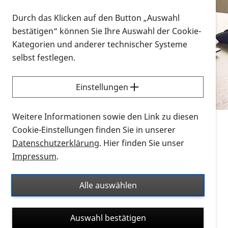
Vorlesen
Durch das Klicken auf den Button „Auswahl
bestätigen“ können Sie Ihre Auswahl der Cookie-
Alle Infomaterialien in verschiedenen
Kategorien und anderer technischer Systeme
Formaten an einem Ort
selbst festlegen.
Sie möchten wissen, wie Sie nach Infonmaterial
suchen und dieses bestellen bzw. herunterladen
Einstellungen
können? Schauen Sie sich die
Erklärvideos zum
Thema Infomaterial auf der PRO RETINA-Website
Weitere Informationen sowie den Link zu diesen
für blinde und sehbehinderte Menschen an.
Cookie-Einstellungen finden Sie in unserer
Datenschutzerklärung
. Hier finden Sie unser
Auf dieser Seite finden Sie sämtliches Infomaterial
Impressum
.
der PRO RETINA in all seinen Formaten an einem
Ort. Nutzen Sie den Formatfilter, um ausschließlich
Alle auswählen
nach Flyern und Broschüren, Audios oder Videos zu
suchen. Die meisten Flyer und Broschüren werden in
Auswahl bestätigen
verschiedenen Formaten angeboten: zur