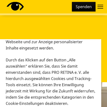
Cookie-Einstellungen
Spenden
Diese Webseite setzt verschiedene Cookies und
Tracking-Tools ein. Dies beinhaltet Cookies und
Tracking-Tools, die für den Betrieb der Webseite
technisch notwendig sind, die zu statistischen
Zwecken sowie zur besseren Bedienbarkeit der
Webseite und zur Anzeige personalisierter
Inhalte eingesetzt werden.
Durch das Klicken auf den Button „Alle
auswählen“ erklären Sie, dass Sie damit
einverstanden sind, dass PRO RETINA e. V. alle
hierdurch ausgewählten Cookies und Tracking-
Tools einsetzt. Sie können Ihre Einwilligung
jederzeit mit Wirkung für die Zukunft widerrufen,
Infomaterial
indem Sie die entsprechenden Kategorien in den
Infomaterial
Cookie-Einstellungen deaktivieren.