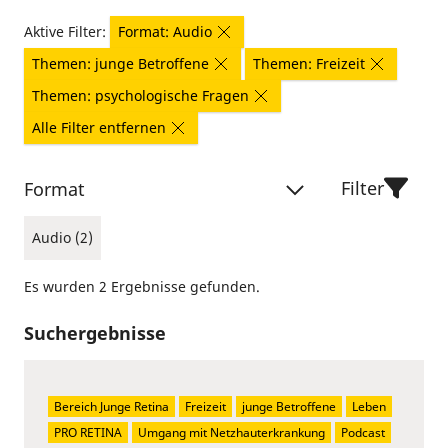
Aktive Filter:
Format: Audio
Themen: junge Betroffene
Themen: Freizeit
Themen: psychologische Fragen
Alle Filter entfernen
Filter
Format
Audio (2)
Es wurden 2 Ergebnisse gefunden.
Suchergebnisse
Bereich Junge Retina
Freizeit
junge Betroffene
Leben
PRO RETINA
Umgang mit Netzhauterkrankung
Podcast