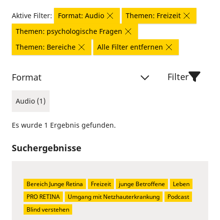
Aktive Filter:
Format: Audio
Themen: Freizeit
Themen: psychologische Fragen
Themen: Bereiche
Alle Filter entfernen
Filter
Format
Audio (1)
Es wurde 1 Ergebnis gefunden.
Suchergebnisse
Bereich Junge Retina
Freizeit
junge Betroffene
Leben
PRO RETINA
Umgang mit Netzhauterkrankung
Podcast
Blind verstehen