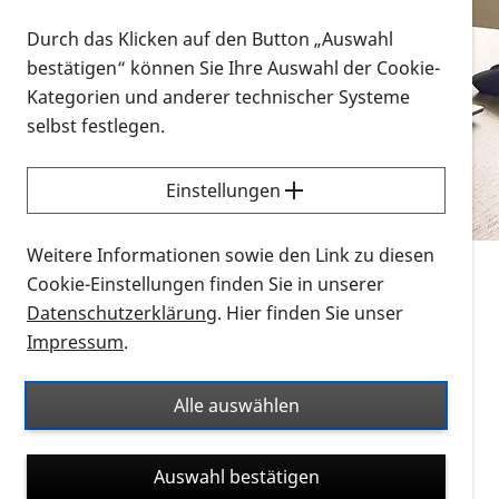
Vorlesen
Durch das Klicken auf den Button „Auswahl
bestätigen“ können Sie Ihre Auswahl der Cookie-
Alle Infomaterialien in verschiedenen
Kategorien und anderer technischer Systeme
Formaten an einem Ort
selbst festlegen.
Sie möchten wissen, wie Sie nach Infonmaterial
suchen und dieses bestellen bzw. herunterladen
Einstellungen
können? Schauen Sie sich die
Erklärvideos zum
Thema Infomaterial auf der PRO RETINA-Website
Weitere Informationen sowie den Link zu diesen
für blinde und sehbehinderte Menschen an.
Cookie-Einstellungen finden Sie in unserer
Datenschutzerklärung
. Hier finden Sie unser
Auf dieser Seite finden Sie sämtliches Infomaterial
Impressum
.
der PRO RETINA in all seinen Formaten an einem
Ort. Nutzen Sie den Formatfilter, um ausschließlich
Alle auswählen
nach Flyern und Broschüren, Audios oder Videos zu
suchen. Die meisten Flyer und Broschüren werden in
Auswahl bestätigen
verschiedenen Formaten angeboten: zur