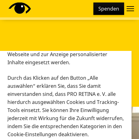
Cookie-Einstellungen
Spenden
Diese Webseite setzt verschiedene Cookies und
Tracking-Tools ein. Dies beinhaltet Cookies und
Tracking-Tools, die für den Betrieb der Webseite
technisch notwendig sind, die zu statistischen
Zwecken sowie zur besseren Bedienbarkeit der
Webseite und zur Anzeige personalisierter
Inhalte eingesetzt werden.
Durch das Klicken auf den Button „Alle
auswählen“ erklären Sie, dass Sie damit
einverstanden sind, dass PRO RETINA e. V. alle
hierdurch ausgewählten Cookies und Tracking-
Tools einsetzt. Sie können Ihre Einwilligung
jederzeit mit Wirkung für die Zukunft widerrufen,
Infomaterial
indem Sie die entsprechenden Kategorien in den
Infomaterial
Cookie-Einstellungen deaktivieren.