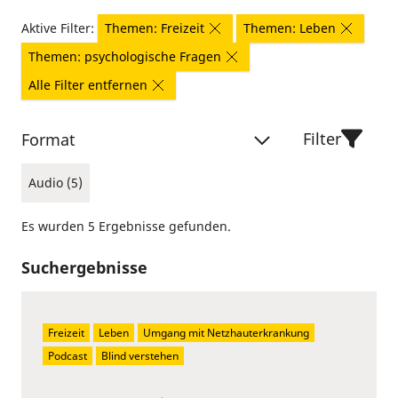
Aktive Filter:
Themen: Freizeit
Themen: Leben
Themen: psychologische Fragen
Alle Filter entfernen
Filter
Format
Audio (5)
Es wurden 5 Ergebnisse gefunden.
Suchergebnisse
Freizeit
Leben
Umgang mit Netzhauterkrankung
Podcast
Blind verstehen