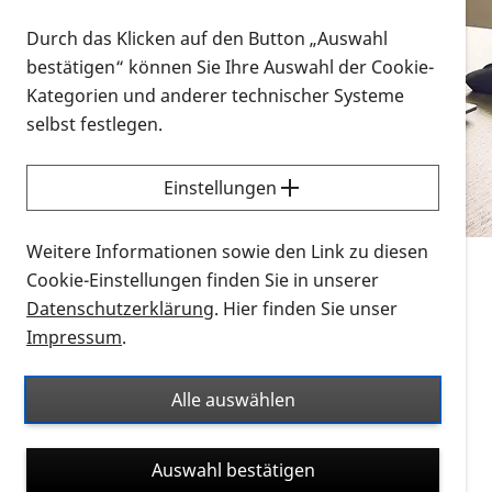
Vorlesen
Durch das Klicken auf den Button „Auswahl
bestätigen“ können Sie Ihre Auswahl der Cookie-
Alle Infomaterialien in verschiedenen
Kategorien und anderer technischer Systeme
Formaten an einem Ort
selbst festlegen.
Sie möchten wissen, wie Sie nach Infonmaterial
suchen und dieses bestellen bzw. herunterladen
Einstellungen
können? Schauen Sie sich die
Erklärvideos zum
Thema Infomaterial auf der PRO RETINA-Website
Weitere Informationen sowie den Link zu diesen
für blinde und sehbehinderte Menschen an.
Cookie-Einstellungen finden Sie in unserer
Datenschutzerklärung
. Hier finden Sie unser
Auf dieser Seite finden Sie sämtliches Infomaterial
Impressum
.
der PRO RETINA in all seinen Formaten an einem
Ort. Nutzen Sie den Formatfilter, um ausschließlich
Alle auswählen
nach Flyern und Broschüren, Audios oder Videos zu
suchen. Die meisten Flyer und Broschüren werden in
Auswahl bestätigen
verschiedenen Formaten angeboten: zur