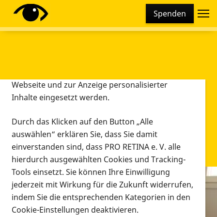
Cookie-Einstellungen
Spenden
Diese Webseite setzt verschiedene Cookies und
Tracking-Tools ein. Dies beinhaltet Cookies und
Tracking-Tools, die für den Betrieb der Webseite
technisch notwendig sind, die zu statistischen
Zwecken sowie zur besseren Bedienbarkeit der
Webseite und zur Anzeige personalisierter
Inhalte eingesetzt werden.
Durch das Klicken auf den Button „Alle
auswählen“ erklären Sie, dass Sie damit
einverstanden sind, dass PRO RETINA e. V. alle
hierdurch ausgewählten Cookies und Tracking-
Tools einsetzt. Sie können Ihre Einwilligung
jederzeit mit Wirkung für die Zukunft widerrufen,
Infomaterial
indem Sie die entsprechenden Kategorien in den
Infomaterial
Cookie-Einstellungen deaktivieren.