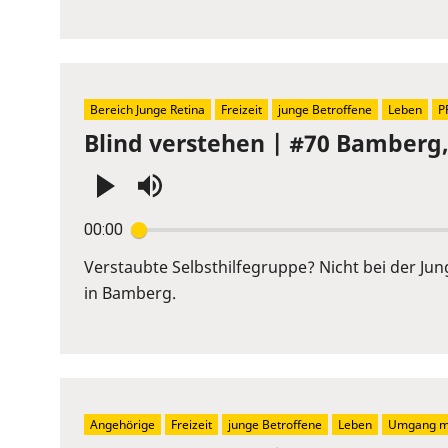
Bereich Junge Retina
Freizeit
junge Betroffene
Leben
P
Blind verstehen | #70 Bamberg
Press
00:00
Enter
or
Verstaubte Selbsthilfegruppe? Nicht bei der Ju
Space
in Bamberg.
to
show
volume
slider.
Angehörige
Freizeit
junge Betroffene
Leben
Umgang mi