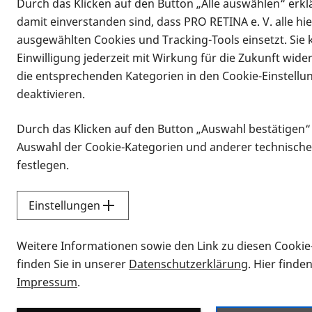
Durch das Klicken auf den Button „Alle auswählen“ erklä
damit einverstanden sind, dass PRO RETINA e. V. alle hi
ausgewählten Cookies und Tracking-Tools einsetzt. Sie
Einwilligung jederzeit mit Wirkung für die Zukunft wide
die entsprechenden Kategorien in den Cookie-Einstellu
deaktivieren.
Durch das Klicken auf den Button „Auswahl bestätigen“
Infomaterial
Auswahl der Cookie-Kategorien und anderer technische
Infomaterial
festlegen.
Einstellungen
Vorlesen
Weitere Informationen sowie den Link zu diesen Cookie
Alle Infomaterialien
finden Sie in unserer
Datenschutzerklärung
. Hier finde
Impressum
.
Sie möchten wissen, wie Sie nach Inf
Erklärvideos zum Thema Infomateri