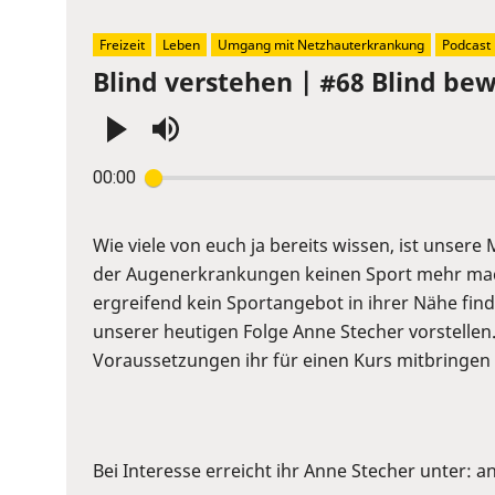
Freizeit
Leben
Umgang mit Netzhauterkrankung
Podcast
Blind verstehen | #68 Blind be
Press
00:00
Enter
or
Space
Wie viele von euch ja bereits wissen, ist unser
to
der Augenerkrankungen keinen Sport mehr mache
show
ergreifend kein Sportangebot in ihrer Nähe find
volume
unserer heutigen Folge Anne Stecher vorstellen
slider.
Voraussetzungen ihr für einen Kurs mitbringen so
Bei Interesse erreicht ihr Anne Stecher unter: