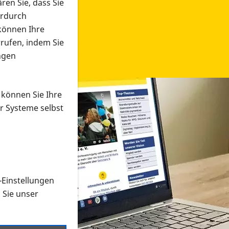
ren Sie, dass Sie
erdurch
 können Ihre
rrufen, indem Sie
ngen
 können Sie Ihre
r Systeme selbst
-Einstellungen
 in verschiedenen Formaten an e
n Sie unser
onmaterial suchen und dieses bestellen bzw. herunterladen
al auf der PRO RETINA-Website für blinde und sehbehi