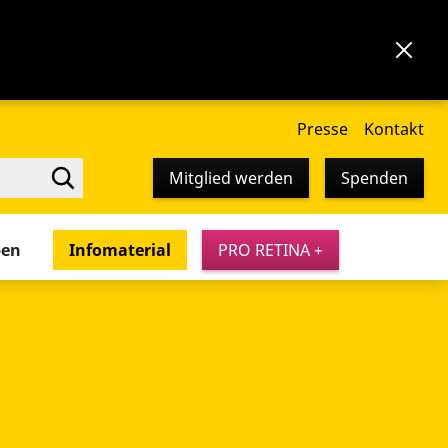
Presse
Kontakt
Mitglied werden
Spenden
pen
Infomaterial
PRO RETINA +