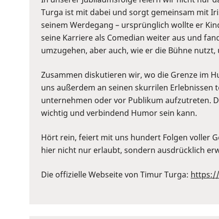
to
Turga ist mit dabei und sorgt gemeinsam mit Ir
show
seinem Werdegang – ursprünglich wollte er Kin
volume
seine Karriere als Comedian weiter aus und fan
slider.
umzugehen, aber auch, wie er die Bühne nutzt
Zusammen diskutieren wir, wo die Grenze im Hu
uns außerdem an seinen skurrilen Erlebnissen te
unternehmen oder vor Publikum aufzutreten. Di
wichtig und verbindend Humor sein kann.
Hört rein, feiert mit uns hundert Folgen voller
hier nicht nur erlaubt, sondern ausdrücklich e
Die offizielle Webseite von Timur Turga:
https: