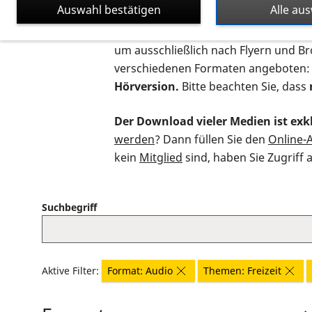
Auswahl bestätigen
Alle au
Auf dieser Seite finden Sie sämtliche
um ausschließlich nach Flyern und B
verschiedenen Formaten angeboten:
Hörversion.
Bitte beachten Sie, dass
Der Download vieler Medien ist exkl
werden
? Dann füllen Sie den
Online-
kein
Mitglied
sind, haben Sie Zugriff 
Suchbegriff
Aktive Filter:
Format: Audio
Themen: Freizeit