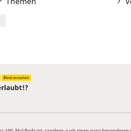
Themen
V
Blind verstehen
erlaubt!?
 das 100. Mal Podcast, sondern auch einen ganz besonderen