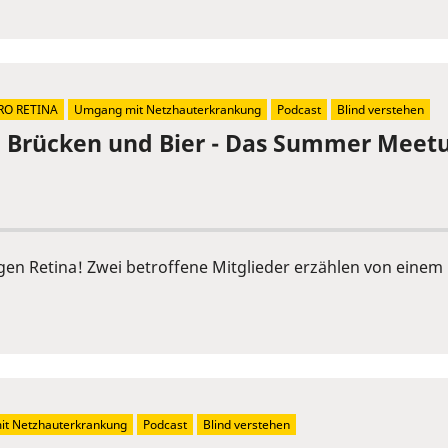
RO RETINA
Umgang mit Netzhauterkrankung
Podcast
Blind verstehen
, Brücken und Bier - Das Summer Meetu
ngen Retina! Zwei betroffene Mitglieder erzählen von ein
t Netzhauterkrankung
Podcast
Blind verstehen