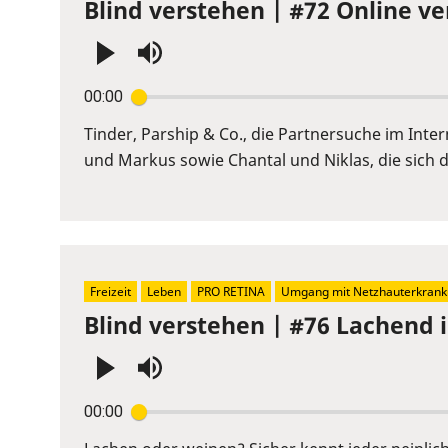
Blind verstehen | #72 Online ve
Press
00:00
Enter
or
Tinder, Parship & Co., die Partnersuche im Inte
Space
und Markus sowie Chantal und Niklas, die sich d
to
show
volume
slider.
Freizeit
Leben
PRO RETINA
Umgang mit Netzhauterkran
Blind verstehen | #76 Lachend 
Press
00:00
Enter
or