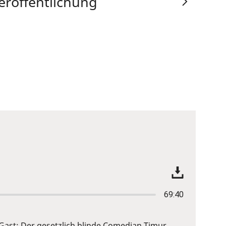
eröffentlichung
69:40
 Gast: Der gesetzlich blinde Comedian Timur