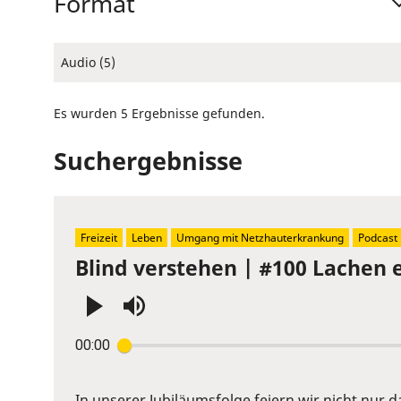
Format
Audio (5)
Es wurden 5 Ergebnisse gefunden.
Suchergebnisse
Freizeit
Leben
Umgang mit Netzhauterkrankung
Podcast
Blind verstehen | #100 Lachen 
Press
00:00
Enter
or
Space
In unserer Jubiläumsfolge feiern wir nicht nur