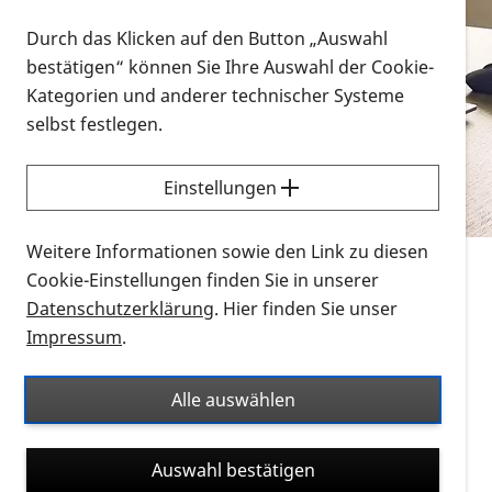
Vorlesen
Durch das Klicken auf den Button „Auswahl
bestätigen“ können Sie Ihre Auswahl der Cookie-
Alle Infomaterialien in verschiedenen
Kategorien und anderer technischer Systeme
Formaten an einem Ort
selbst festlegen.
Sie möchten wissen, wie Sie nach Infonmaterial
suchen und dieses bestellen bzw. herunterladen
Einstellungen
können? Schauen Sie sich die
Erklärvideos zum
Thema Infomaterial auf der PRO RETINA-Website
Weitere Informationen sowie den Link zu diesen
für blinde und sehbehinderte Menschen an.
Cookie-Einstellungen finden Sie in unserer
Datenschutzerklärung
. Hier finden Sie unser
Auf dieser Seite finden Sie sämtliches Infomaterial
Impressum
.
der PRO RETINA in all seinen Formaten an einem
Ort. Nutzen Sie den Formatfilter, um ausschließlich
Alle auswählen
nach Flyern und Broschüren, Audios oder Videos zu
suchen. Die meisten Flyer und Broschüren werden in
Auswahl bestätigen
verschiedenen Formaten angeboten: zur