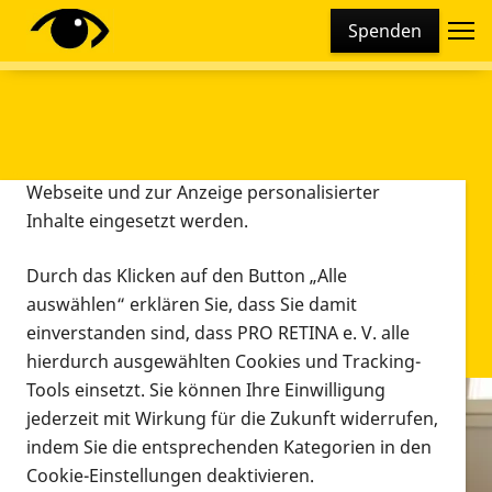
Cookie-Einstellungen
Spenden
Diese Webseite setzt verschiedene Cookies und
Tracking-Tools ein. Dies beinhaltet Cookies und
Tracking-Tools, die für den Betrieb der Webseite
technisch notwendig sind, die zu statistischen
Zwecken sowie zur besseren Bedienbarkeit der
Webseite und zur Anzeige personalisierter
Inhalte eingesetzt werden.
Durch das Klicken auf den Button „Alle
auswählen“ erklären Sie, dass Sie damit
einverstanden sind, dass PRO RETINA e. V. alle
hierdurch ausgewählten Cookies und Tracking-
Tools einsetzt. Sie können Ihre Einwilligung
jederzeit mit Wirkung für die Zukunft widerrufen,
Infomaterial
indem Sie die entsprechenden Kategorien in den
Infomaterial
Cookie-Einstellungen deaktivieren.