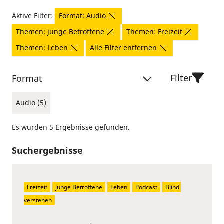
Aktive Filter:
Format: Audio
Themen: junge Betroffene
Themen: Freizeit
Themen: Leben
Alle Filter entfernen
Filter
Format
Audio (5)
Es wurden 5 Ergebnisse gefunden.
Suchergebnisse
Freizeit
junge Betroffene
Leben
Podcast
Blind 
verstehen