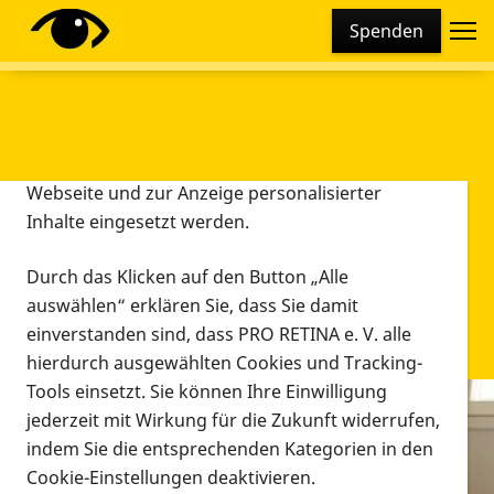
Cookie-Einstellungen
Spenden
Diese Webseite setzt verschiedene Cookies und
Tracking-Tools ein. Dies beinhaltet Cookies und
Tracking-Tools, die für den Betrieb der Webseite
technisch notwendig sind, die zu statistischen
Zwecken sowie zur besseren Bedienbarkeit der
Webseite und zur Anzeige personalisierter
Inhalte eingesetzt werden.
Durch das Klicken auf den Button „Alle
auswählen“ erklären Sie, dass Sie damit
einverstanden sind, dass PRO RETINA e. V. alle
hierdurch ausgewählten Cookies und Tracking-
Tools einsetzt. Sie können Ihre Einwilligung
jederzeit mit Wirkung für die Zukunft widerrufen,
Infomaterial
indem Sie die entsprechenden Kategorien in den
Infomaterial
Cookie-Einstellungen deaktivieren.