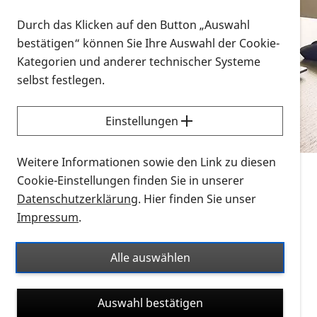
Vorlesen
Durch das Klicken auf den Button „Auswahl
bestätigen“ können Sie Ihre Auswahl der Cookie-
Alle Infomaterialien in verschiedenen
Kategorien und anderer technischer Systeme
Formaten an einem Ort
selbst festlegen.
Sie möchten wissen, wie Sie nach Infonmaterial
suchen und dieses bestellen bzw. herunterladen
Einstellungen
können? Schauen Sie sich die
Erklärvideos zum
Thema Infomaterial auf der PRO RETINA-Website
Weitere Informationen sowie den Link zu diesen
für blinde und sehbehinderte Menschen an.
Cookie-Einstellungen finden Sie in unserer
Datenschutzerklärung
. Hier finden Sie unser
Auf dieser Seite finden Sie sämtliches Infomaterial
Impressum
.
der PRO RETINA in all seinen Formaten an einem
Ort. Nutzen Sie den Formatfilter, um ausschließlich
Alle auswählen
nach Flyern und Broschüren, Audios oder Videos zu
suchen. Die meisten Flyer und Broschüren werden in
Auswahl bestätigen
verschiedenen Formaten angeboten: zur