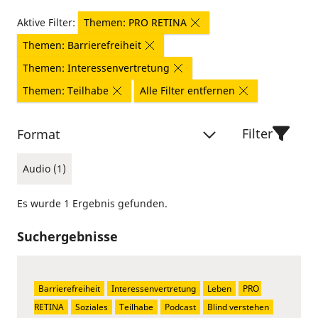
Aktive Filter:
Themen: PRO RETINA
Themen: Barrierefreiheit
Themen: Interessenvertretung
Themen: Teilhabe
Alle Filter entfernen
Filter
Format
Audio (1)
Es wurde 1 Ergebnis gefunden.
Suchergebnisse
Barrierefreiheit
Interessenvertretung
Leben
PRO 
RETINA
Soziales
Teilhabe
Podcast
Blind verstehen