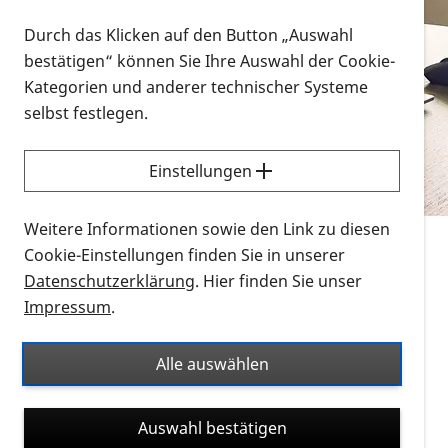
Vorlesen
Durch das Klicken auf den Button „Auswahl
bestätigen“ können Sie Ihre Auswahl der Cookie-
Alle Infomaterialien in verschiedenen
Kategorien und anderer technischer Systeme
Formaten an einem Ort
selbst festlegen.
Sie möchten wissen, wie Sie nach Infonmaterial
suchen und dieses bestellen bzw. herunterladen
Einstellungen
können? Schauen Sie sich die
Erklärvideos zum
Thema Infomaterial auf der PRO RETINA-Website
Weitere Informationen sowie den Link zu diesen
für blinde und sehbehinderte Menschen an.
Cookie-Einstellungen finden Sie in unserer
Datenschutzerklärung
. Hier finden Sie unser
Auf dieser Seite finden Sie sämtliches Infomaterial
Impressum
.
der PRO RETINA in all seinen Formaten an einem
Ort. Nutzen Sie den Formatfilter, um ausschließlich
Alle auswählen
nach Flyern und Broschüren, Audios oder Videos zu
suchen. Die meisten Flyer und Broschüren werden in
Auswahl bestätigen
verschiedenen Formaten angeboten: zur