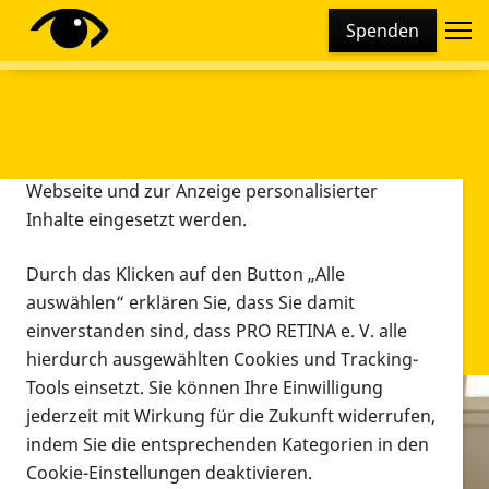
Cookie-Einstellungen
Spenden
Diese Webseite setzt verschiedene Cookies und
Tracking-Tools ein. Dies beinhaltet Cookies und
Tracking-Tools, die für den Betrieb der Webseite
technisch notwendig sind, die zu statistischen
Zwecken sowie zur besseren Bedienbarkeit der
Webseite und zur Anzeige personalisierter
Inhalte eingesetzt werden.
Durch das Klicken auf den Button „Alle
auswählen“ erklären Sie, dass Sie damit
einverstanden sind, dass PRO RETINA e. V. alle
hierdurch ausgewählten Cookies und Tracking-
Tools einsetzt. Sie können Ihre Einwilligung
jederzeit mit Wirkung für die Zukunft widerrufen,
Infomaterial
indem Sie die entsprechenden Kategorien in den
Infomaterial
Cookie-Einstellungen deaktivieren.