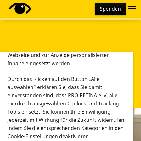
Cookie-Einstellungen
Spenden
Diese Webseite setzt verschiedene Cookies und
Tracking-Tools ein. Dies beinhaltet Cookies und
Tracking-Tools, die für den Betrieb der Webseite
technisch notwendig sind, die zu statistischen
Zwecken sowie zur besseren Bedienbarkeit der
Webseite und zur Anzeige personalisierter
Inhalte eingesetzt werden.
Durch das Klicken auf den Button „Alle
auswählen“ erklären Sie, dass Sie damit
einverstanden sind, dass PRO RETINA e. V. alle
hierdurch ausgewählten Cookies und Tracking-
Tools einsetzt. Sie können Ihre Einwilligung
jederzeit mit Wirkung für die Zukunft widerrufen,
Infomaterial
indem Sie die entsprechenden Kategorien in den
Infomaterial
Cookie-Einstellungen deaktivieren.