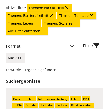
Aktive Filter:
Themen: PRO RETINA
Themen: Barrierefreiheit
Themen: Teilhabe
Themen: Leben
Themen: Soziales
Alle Filter entfernen
Filter
Format
Audio (1)
Es wurde 1 Ergebnis gefunden.
Suchergebnisse
Barrierefreiheit
Interessenvertretung
Leben
PRO 
RETINA
Soziales
Teilhabe
Podcast
Blind verstehen