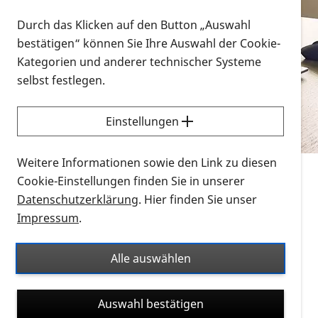
Vorlesen
Durch das Klicken auf den Button „Auswahl
bestätigen“ können Sie Ihre Auswahl der Cookie-
Alle Infomaterialien in verschiedenen
Kategorien und anderer technischer Systeme
Formaten an einem Ort
selbst festlegen.
Sie möchten wissen, wie Sie nach Infonmaterial
suchen und dieses bestellen bzw. herunterladen
Einstellungen
können? Schauen Sie sich die
Erklärvideos zum
Thema Infomaterial auf der PRO RETINA-Website
Weitere Informationen sowie den Link zu diesen
für blinde und sehbehinderte Menschen an.
Cookie-Einstellungen finden Sie in unserer
Datenschutzerklärung
. Hier finden Sie unser
Auf dieser Seite finden Sie sämtliches Infomaterial
Impressum
.
der PRO RETINA in all seinen Formaten an einem
Ort. Nutzen Sie den Formatfilter, um ausschließlich
Alle auswählen
nach Flyern und Broschüren, Audios oder Videos zu
suchen. Die meisten Flyer und Broschüren werden in
Auswahl bestätigen
verschiedenen Formaten angeboten: zur