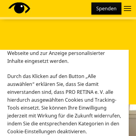
Cookie-Einstellungen
Spenden
Diese Webseite setzt verschiedene Cookies und
Tracking-Tools ein. Dies beinhaltet Cookies und
Tracking-Tools, die für den Betrieb der Webseite
technisch notwendig sind, die zu statistischen
Zwecken sowie zur besseren Bedienbarkeit der
Webseite und zur Anzeige personalisierter
Inhalte eingesetzt werden.
Durch das Klicken auf den Button „Alle
auswählen“ erklären Sie, dass Sie damit
einverstanden sind, dass PRO RETINA e. V. alle
hierdurch ausgewählten Cookies und Tracking-
Tools einsetzt. Sie können Ihre Einwilligung
jederzeit mit Wirkung für die Zukunft widerrufen,
Infomaterial
indem Sie die entsprechenden Kategorien in den
Infomaterial
Cookie-Einstellungen deaktivieren.