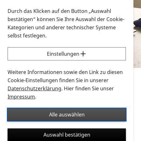
Vorlesen
Durch das Klicken auf den Button „Auswahl
bestätigen“ können Sie Ihre Auswahl der Cookie-
Alle Infomaterialien in verschiedenen
Kategorien und anderer technischer Systeme
Formaten an einem Ort
selbst festlegen.
Sie möchten wissen, wie Sie nach Infonmaterial
suchen und dieses bestellen bzw. herunterladen
Einstellungen
können? Schauen Sie sich die
Erklärvideos zum
Thema Infomaterial auf der PRO RETINA-Website
Weitere Informationen sowie den Link zu diesen
für blinde und sehbehinderte Menschen an.
Cookie-Einstellungen finden Sie in unserer
Datenschutzerklärung
. Hier finden Sie unser
Auf dieser Seite finden Sie sämtliches Infomaterial
Impressum
.
der PRO RETINA in all seinen Formaten an einem
Ort. Nutzen Sie den Formatfilter, um ausschließlich
Alle auswählen
nach Flyern und Broschüren, Audios oder Videos zu
suchen. Die meisten Flyer und Broschüren werden in
Auswahl bestätigen
verschiedenen Formaten angeboten: zur