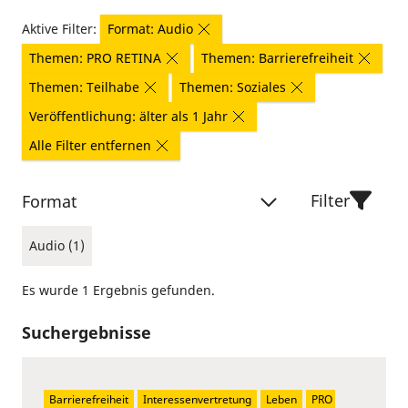
Aktive Filter:
Format: Audio
Themen: PRO RETINA
Themen: Barrierefreiheit
Themen: Teilhabe
Themen: Soziales
Veröffentlichung: älter als 1 Jahr
Alle Filter entfernen
Filter
Format
Audio (1)
Es wurde 1 Ergebnis gefunden.
Suchergebnisse
Barrierefreiheit
Interessenvertretung
Leben
PRO 