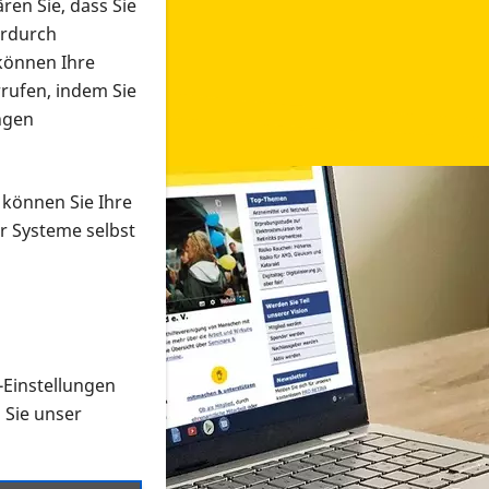
ren Sie, dass Sie
erdurch
 können Ihre
rrufen, indem Sie
ngen
 können Sie Ihre
r Systeme selbst
-Einstellungen
 in verschiedenen Formaten an e
n Sie unser
onmaterial suchen und dieses bestellen bzw. herunterladen
al auf der PRO RETINA-Website für blinde und sehbehi