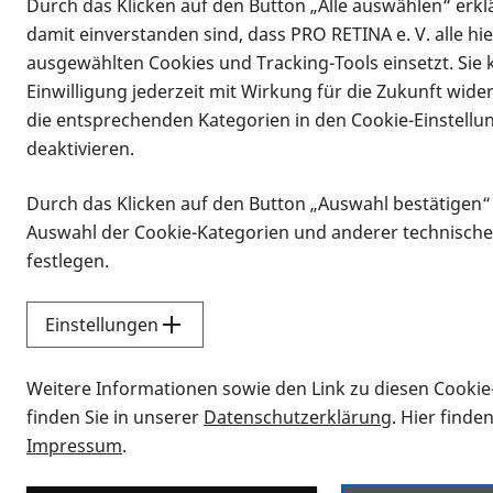
Durch das Klicken auf den Button „Alle auswählen“ erklä
damit einverstanden sind, dass PRO RETINA e. V. alle hi
ausgewählten Cookies und Tracking-Tools einsetzt. Sie
Einwilligung jederzeit mit Wirkung für die Zukunft wide
die entsprechenden Kategorien in den Cookie-Einstellu
deaktivieren.
Durch das Klicken auf den Button „Auswahl bestätigen“
Infomaterial
Auswahl der Cookie-Kategorien und anderer technische
Infomaterial
festlegen.
Einstellungen
Vorlesen
Weitere Informationen sowie den Link zu diesen Cookie
Alle Infomaterialien
finden Sie in unserer
Datenschutzerklärung
. Hier finde
Impressum
.
Sie möchten wissen, wie Sie nach Inf
Erklärvideos zum Thema Infomateri