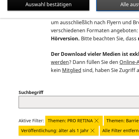
Auswahl bestätigen
Alle au
Auf dieser Seite finden Sie sämtliche
um ausschließlich nach Flyern und B
verschiedenen Formaten angeboten:
Hörversion.
Bitte beachten Sie, dass
Der Download vieler Medien ist exkl
werden
? Dann füllen Sie den
Online-
kein
Mitglied
sind, haben Sie Zugriff 
Suchbegriff
Aktive Filter:
Themen: PRO RETINA
Themen: Barrier
Veröffentlichung: älter als 1 Jahr
Alle Filter entfer