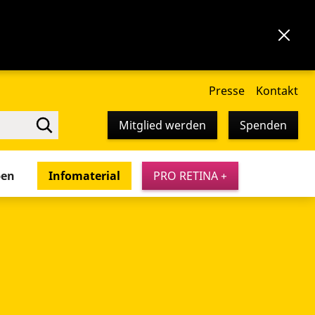
Presse
Kontakt
Mitglied werden
Spenden
pen
Infomaterial
PRO RETINA +