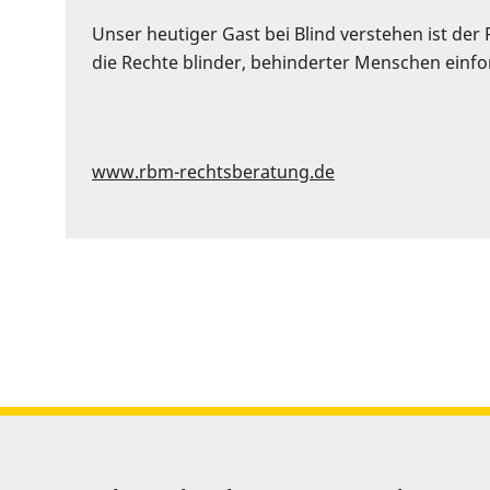
or
Space
Unser heutiger Gast bei Blind verstehen ist der
to
die Rechte blinder, behinderter Menschen einford
show
volume
slider.
www.rbm-rechtsberatung.de