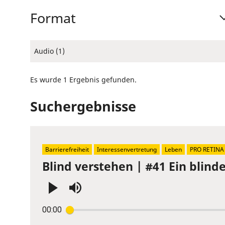
Format
Audio (1)
Es wurde 1 Ergebnis gefunden.
Suchergebnisse
Barrierefreiheit
Interessenvertretung
Leben
PRO RETINA
Blind verstehen | #41 Ein blin
Press
00:00
Enter